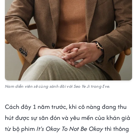
Nam diễn viên sẽ cùng sánh đôi với Seo Ye Ji trong Eve.
Cách đây 1 năm trước, khi cô nàng đang thu
hút được sự săn đón và yêu mến của khán giả
từ bộ phim
It's Okay To Not Be Okay
thì thông