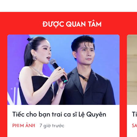
ĐƯỢC QUAN TÂM
Tiếc cho bạn trai ca sĩ Lệ Quyên
T
PHIM ẢNH
7 giờ trước
S