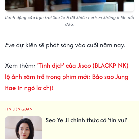
Hành động của bạn trai Seo Ye Ji đã khiến netizen không ít lần nổi
đóa.
Eve
dự kiến sẽ phát sóng vào cuối năm nay.
Xem thêm:
'Tình địch' của Jisoo (BLACKPINK)
lộ ảnh xăm trổ trong phim mới: Bảo sao Jung
Hae In ngó lơ chị!
TIN LIÊN QUAN
Seo Ye Ji chính thức có 'tin vui'