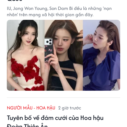
IU, Jang Won Young, Son Dam Bi đều là những 'nạn
nhân' trên mạng xã hội thời gian gần đây.
NGƯỜI MẪU - HOA HẬU
2 giờ trước
Tuyên bố về đám cưới của Hoa hậu
Đoàn Thiên Ân