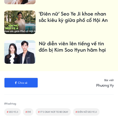
'Điên nữ' Seo Ye Ji khoe nhan
sắc kiêu kỳ giữa phố cổ Hội An
Nữ diễn viên lên tiếng về tin
đồn bị Kim Soo Hyun hãm hại
Bài viết
Chia sẻ
Phương Vy
#Hashtag
#
SEO YE JI
#
EVE
#
IT'S OKAY NOT TO BE OKAY
#
ĐIÊN NỮ SEO YE JI