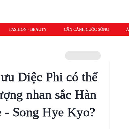
FASHION - BEAUTY
CẬN CẢNH CUỘC SỐNG
Â
ưu Diệc Phi có thể
tượng nhan sắc Hàn
e - Song Hye Kyo?