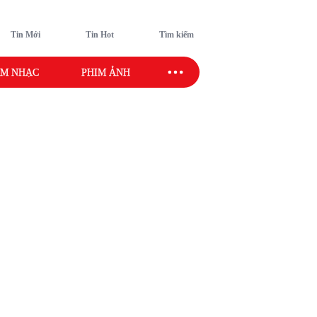
Tin Mới
Tin Hot
Tìm kiếm
M NHẠC
PHIM ẢNH
SAO SPORT