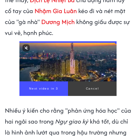
cổ tay của
Nhậm Gia Luân
kéo đi và nét mặt
của "gà nhà"
Dương Mịch
không giấu được sự
vui vẻ, hạnh phúc.
Nhiều ý kiến cho rằng "phản ứng hóa học" của
hai ngôi sao trong
Ngự giao ký
khá tốt, dù chỉ
là hình ảnh lướt qua trong hậu trường nhưng