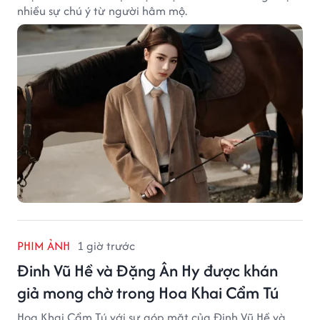
nhiều sự chú ý từ người hâm mộ.
PHIM ẢNH
1 giờ trước
Đinh Vũ Hề và Đặng Ân Hy được khán
giả mong chờ trong Hoa Khai Cẩm Tú
Hoa Khai Cẩm Tú với sự góp mặt của Đinh Vũ Hề và