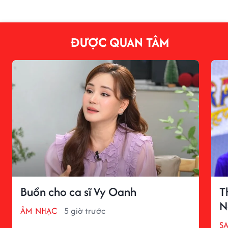
ĐƯỢC QUAN TÂM
Buồn cho ca sĩ Vy Oanh
T
N
ÂM NHẠC
5 giờ trước
S