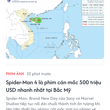
biển.
PHIM ẢNH
32 phút trước
Spider-Man 4 là phim cán mốc 500 triệu
USD nhanh nhất tại Bắc Mỹ
Spider-Man: Brand New Day của Sony và Marvel
Studios tiếp tục nối dài chuỗi thành tích ấn tượng khi
liên tiếp thiết lập những cột mốc mới tại phòng vé.