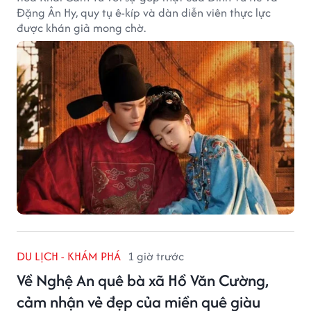
Đặng Ân Hy, quy tụ ê-kíp và dàn diễn viên thực lực
được khán giả mong chờ.
DU LỊCH - KHÁM PHÁ
1 giờ trước
Về Nghệ An quê bà xã Hồ Văn Cường,
cảm nhận vẻ đẹp của miền quê giàu