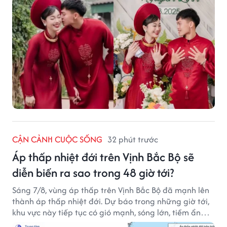
CẬN CẢNH CUỘC SỐNG
32 phút trước
Áp thấp nhiệt đới trên Vịnh Bắc Bộ sẽ
diễn biến ra sao trong 48 giờ tới?
Sáng 7/8, vùng áp thấp trên Vịnh Bắc Bộ đã mạnh lên
thành áp thấp nhiệt đới. Dự báo trong những giờ tới,
khu vực này tiếp tục có gió mạnh, sóng lớn, tiềm ẩn
nhiều nguy cơ đối với hoạt động của tàu thuyền trên