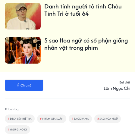
Danh tính người tỏ tình Châu
Tinh Trì ở tuổi 64
5 sao Hoa ngữ có số phận giống
nhân vật trong phim
Bài viết
Chia sẻ
Lâm Ngọc Chi
#Hashtag
#
ĐỊCH LỆ NHIỆT BA
#
NHẬM GIA LUÂN
#
SAODRAMA
#
SAO HOA NGỮ
#
NGỰ GIAO KÝ