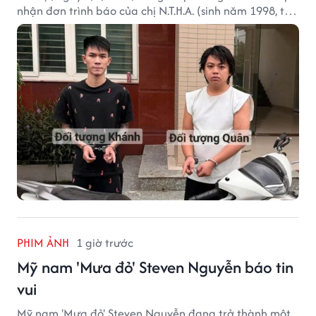
nhận đơn trình báo của chị N.T.H.A. (sinh năm 1998, trú
tại phường Từ Liêm) về việc bị kẻ gian lấy trộm chiếc
xe mô tô Honda SH 125i, tại khu nhà trọ nơi đang sinh
sống.
PHIM ẢNH
1 giờ trước
Mỹ nam 'Mưa đỏ' Steven Nguyễn báo tin
vui
Mỹ nam 'Mưa đỏ' Steven Nguyễn đang trở thành một