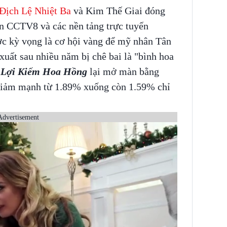
Địch Lệ Nhiệt Ba
và Kim Thế Giai đóng
ên CCTV8 và các nền tảng trực tuyến
ợc kỳ vọng là cơ hội vàng để mỹ nhân Tân
uất sau nhiều năm bị chê bai là "bình hoa
Lợi Kiếm Hoa Hồng
lại mở màn bằng
m giảm mạnh từ 1.89% xuống còn 1.59% chỉ
Advertisement