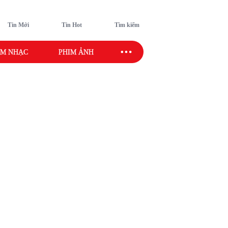
Tin Mới
Tin Hot
Tìm kiếm
M NHẠC
PHIM ẢNH
SAO SPORT