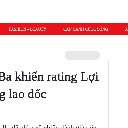
FASHION - BEAUTY
CẬN CẢNH CUỘC SỐNG
Â
Ba khiến rating Lợi
 lao dốc
 Ba đã nhận về nhiều đánh giá tiêu