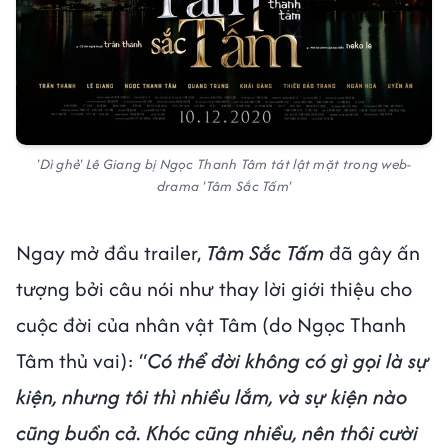
'Dì ghẻ' Lê Giang bị Ngọc Thanh Tâm tát lật mặt trong web-
drama 'Tâm Sắc Tấm'
Ngay mở đầu trailer,
Tâm Sắc Tấm
đã gây ấn
tượng bởi câu nói như thay lời giới thiệu cho
cuộc đời của nhân vật Tâm (do Ngọc Thanh
Tâm thủ vai): “
Có thể đời không có gì gọi là sự
kiện, nhưng tôi thì nhiều lắm, và sự kiện nào
cũng buồn cả. Khóc cũng nhiều, nên thôi cười