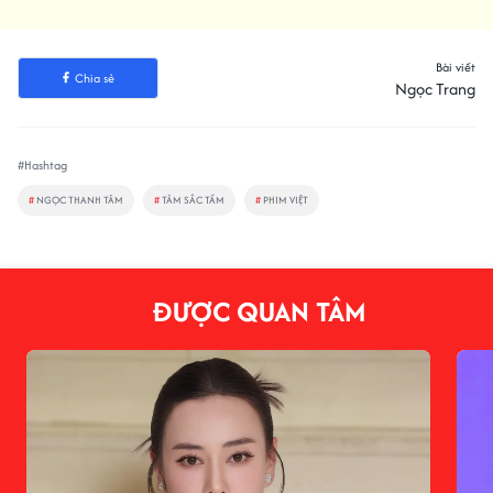
Bài viết
Chia sẻ
Ngọc Trang
#Hashtag
#
NGỌC THANH TÂM
#
TÂM SẮC TẤM
#
PHIM VIỆT
ĐƯỢC QUAN TÂM