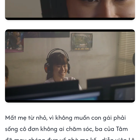
Mất mẹ từ nhỏ, vì không muốn con gái phải
sống cô đơn không ai chăm sóc, ba của Tâm
đã mau chóng đưa về nhà mẹ kế - diễn viên Lê