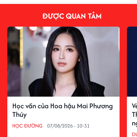
ĐƯỢC QUAN TÂM
Học vấn của Hoa hậu Mai Phương
V
Thúy
T
n
HỌC ĐƯỜNG
07/08/2026 - 10:31
D