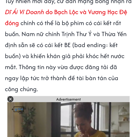
Tuy nhiên mới đây, cư dân mạng bỗng nhận ra
Dĩ Ái Ví Doanh
do Bạch Lộc và Vương Hạc Đệ
đóng
chính có thể là bộ phim có cái kết rất
buồn. Nam nữ chính Trịnh Thư Ý và Thừa Yến
định sẵn sẽ có cái kết BE (bad ending: kết
buồn) và khiến khán giả phải khóc hết nước
mắt. Thông tin này vừa được đăng tải đã
ngay lập tức trở thành đề tài bàn tán của
công chúng.
Advertisement