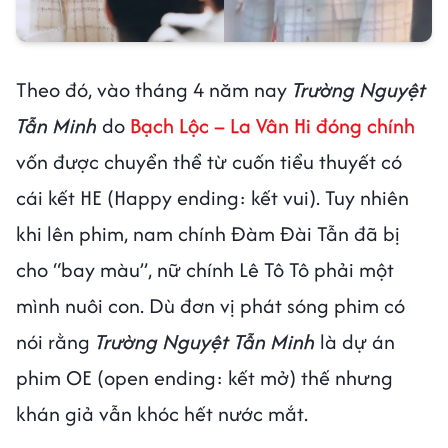
Theo đó, vào tháng 4 năm nay
Trường Nguyệt
Tẫn Minh
do
Bạch Lộc – La Vân Hi đóng chính
vốn được chuyển thể từ cuốn tiểu thuyết có
cái kết HE (Happy ending: kết vui). Tuy nhiên
khi lên phim, nam chính Đàm Đài Tẫn đã bị
cho “bay màu”, nữ chính Lê Tô Tô phải một
mình nuôi con. Dù đơn vị phát sóng phim có
nói rằng
Trường Nguyệt Tẫn Minh
là dự án
phim OE (open ending: kết mở) thế nhưng
khán giả vẫn khóc hết nước mắt.