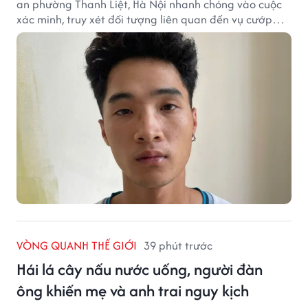
an phường Thanh Liệt, Hà Nội nhanh chóng vào cuộc
xác minh, truy xét đối tượng liên quan đến vụ cướp
giật tài sản xảy ra tại một cửa hàng cầm đồ trên địa
bàn.
VÒNG QUANH THẾ GIỚI
39 phút trước
Hái lá cây nấu nước uống, người đàn
ông khiến mẹ và anh trai nguy kịch