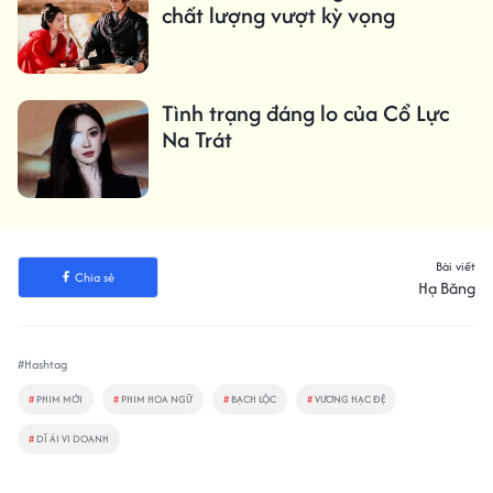
chất lượng vượt kỳ vọng
Tình trạng đáng lo của Cổ Lực
Na Trát
Bài viết
Chia sẻ
Hạ Băng
#Hashtag
#
PHIM MỚI
#
PHIM HOA NGỮ
#
BẠCH LỘC
#
VƯƠNG HẠC ĐỆ
#
DĨ ÁI VI DOANH