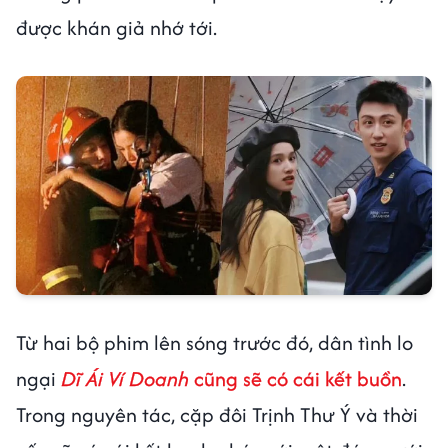
được khán giả nhớ tới.
Từ hai bộ phim lên sóng trước đó, dân tình lo
ngại
Dĩ Ái Ví Doanh
cũng sẽ có cái kết buồn
.
Trong nguyên tác, cặp đôi Trịnh Thư Ý và thời