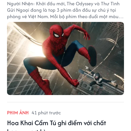
Người Nhện: Khởi đầu mới, The Odyssey và Thư Tình
Gửi Ngoại đang là top 3 phim dẫn đầu sự chú ý tại
phòng vé Việt Nam. Mỗi bộ phim theo đuổi một màu
sắc khác nhau nhưng đều ghi nhận những thành tích
doanh thu đáng chú ý.
PHIM ẢNH
41 phút trước
Hoa Khai Cẩm Tú ghi điểm với chất