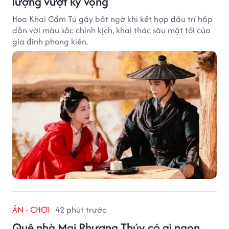
lượng vượt kỳ vọng
Hoa Khai Cẩm Tú gây bất ngờ khi kết hợp đấu trí hấp
dẫn với màu sắc chính kịch, khai thác sâu mặt tối của
gia đình phong kiến.
ĂN - CHƠI
42 phút trước
Quê nhà Mai Phương Thúy có gì ngon