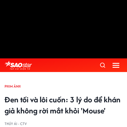
PHIM ẢNH
Đen tối và lôi cuốn: 3 lý do để khán
giả không rời mắt khỏi 'Mouse'
THÚY ÁI - CTV