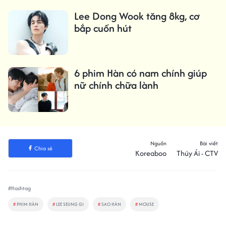
Lee Dong Wook tăng 8kg, cơ
bắp cuốn hút
6 phim Hàn có nam chính giúp
nữ chính chữa lành
Nguồn
Bài viết
Chia sẻ
Koreaboo
Thúy Ái - CTV
#Hashtag
#
PHIM HÀN
#
LEE SEUNG GI
#
SAO HÀN
#
MOUSE