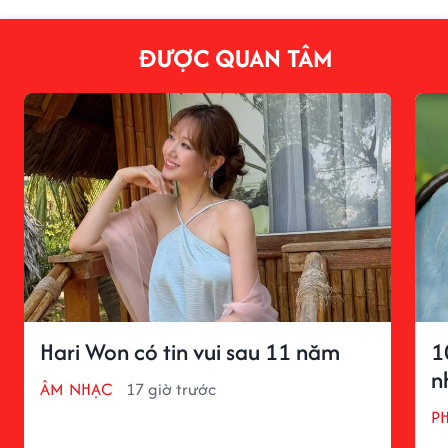
ĐƯỢC QUAN TÂM
Hari Won có tin vui sau 11 năm
1
n
ÂM NHẠC
17 giờ trước
P