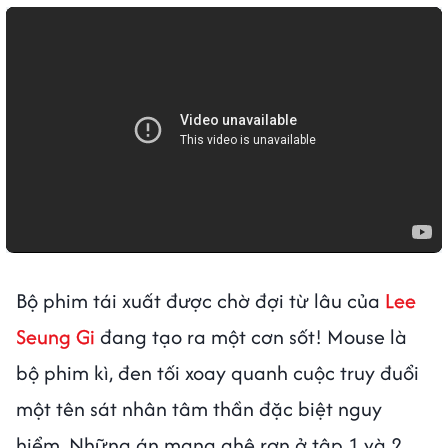
Bộ phim tái xuất được chờ đợi từ lâu của
Lee
Seung Gi
đang tạo ra một cơn sốt! Mouse là
bộ phim kì, đen tối xoay quanh cuộc truy đuổi
một tên sát nhân tâm thần đặc biệt nguy
hiểm. Những án mạng ghê rợn ở tập 1 và 2