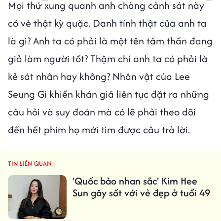
Mọi thứ xung quanh anh chàng cảnh sát này
có vẻ thật kỳ quặc. Danh tính thật của anh ta
là gì? Anh ta có phải là một tên tâm thần đang
giả làm người tốt? Thậm chí anh ta có phải là
kẻ sát nhân hay không? Nhân vật của Lee
Seung Gi khiến khán giả liên tục đặt ra những
câu hỏi và suy đoán mà có lẽ phải theo dõi
đến hết phim họ mới tìm được câu trả lời.
TIN LIÊN QUAN
'Quốc bảo nhan sắc' Kim Hee
Sun gây sốt với vẻ đẹp ở tuổi 49