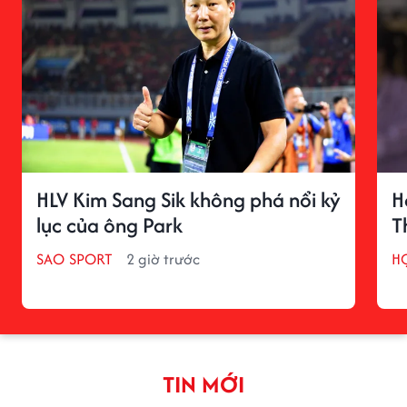
HLV Kim Sang Sik không phá nổi kỷ
H
lục của ông Park
T
SAO SPORT
2 giờ trước
H
TIN MỚI