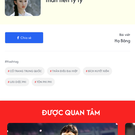
Bài viết
Chia sẻ
Hạ Băng
#Hashtag
#
CỔ TRANG TRUNG QUỐC
#
THẦN ĐIÊU ĐẠI HIỆP
#
BÍCH HUYẾT KIẾM
#
LƯU DIỆC PHI
#
TÔN PHI PHI
ĐƯỢC QUAN TÂM