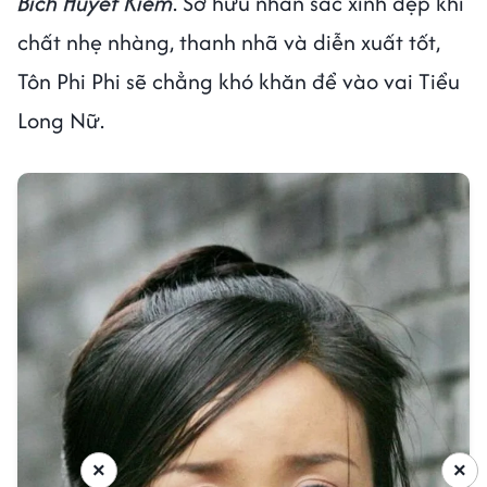
Bích Huyết Kiếm
. Sở hữu nhan sắc xinh đẹp khí
chất nhẹ nhàng, thanh nhã và diễn xuất tốt,
Tôn Phi Phi sẽ chẳng khó khăn để vào vai Tiểu
Long Nữ.
×
×