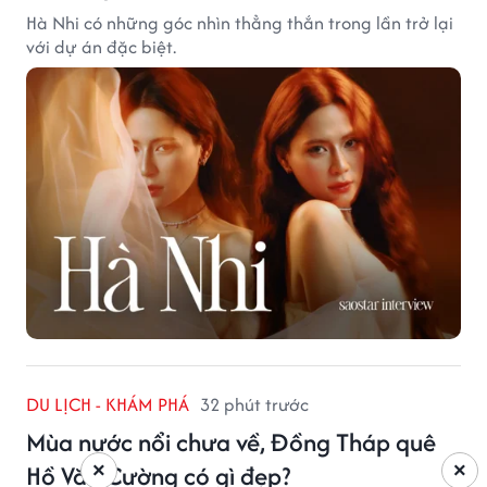
Hà Nhi có những góc nhìn thẳng thắn trong lần trở lại
với dự án đặc biệt.
DU LỊCH - KHÁM PHÁ
32 phút trước
Mùa nước nổi chưa về, Đồng Tháp quê
Hồ Văn Cường có gì đẹp?
×
×