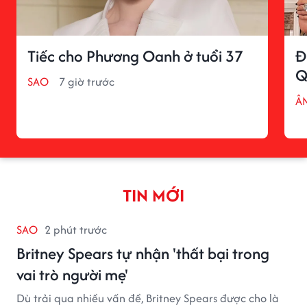
Tiếc cho Phương Oanh ở tuổi 37
Đ
Q
SAO
7 giờ trước
Â
TIN MỚI
SAO
2 phút trước
Britney Spears tự nhận 'thất bại trong
vai trò người mẹ'
Dù trải qua nhiều vấn đề, Britney Spears được cho là