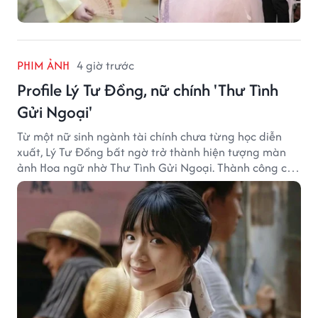
PHIM ẢNH
4 giờ trước
Profile Lý Tư Đồng, nữ chính 'Thư Tình
Gửi Ngoại'
Từ một nữ sinh ngành tài chính chưa từng học diễn
xuất, Lý Tư Đồng bất ngờ trở thành hiện tượng màn
ảnh Hoa ngữ nhờ Thư Tình Gửi Ngoại. Thành công của
bộ phim doanh thu hơn 8.100 tỷ đồng đã mở ra bước
ngoặt lớn trong cuộc đời cô gái sinh năm 2004.