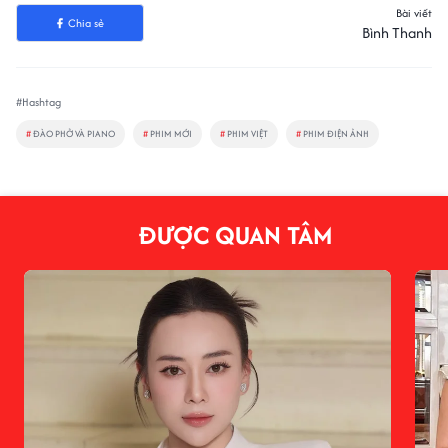
Bài viết
Chia sẻ
Bình Thanh
#Hashtag
#
ĐÀO PHỞ VÀ PIANO
#
PHIM MỚI
#
PHIM VIỆT
#
PHIM ĐIỆN ẢNH
ĐƯỢC QUAN TÂM