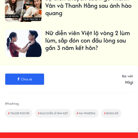
Vân và Thanh Hằng sau ánh hào
quang
Nữ diễn viên Việt lộ vòng 2 lùm
lùm, sắp đón con đầu lòng sau
gần 3 năm kết hôn?
Bài viết
Chia sẻ
Migi
#Hashtag
#
TEASER POSTER
#
ĐẠO DIỄN LÊ VĂN KIỆT
#
HAI PHƯỢNG
#
BÓNG ĐÈ