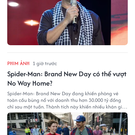
PHIM ẢNH
1 giờ trước
Spider-Man: Brand New Day có thể vượt
No Way Home?
Spider-Man: Brand New Day đang khiến phòng vé
toàn cầu bùng nổ với doanh thu hơn 30.000 tỷ đồng
chỉ sau một tuần. Thành tích này khiến nhiều khán giả
đặt câu hỏi liệu bộ phim mới của Tom Holland có thể
phá kỷ lục mà No Way Home từng thiết lập hay không.