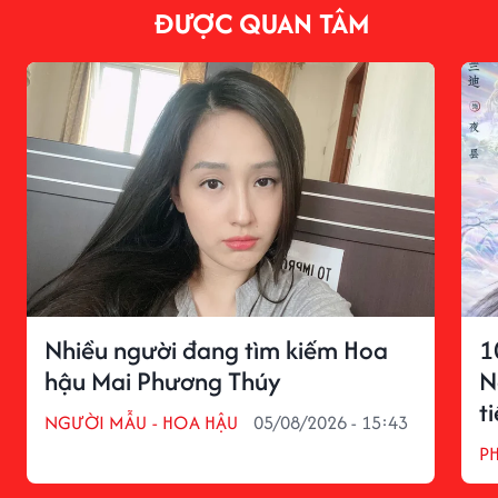
ĐƯỢC QUAN TÂM
Nhiều người đang tìm kiếm Hoa
1
hậu Mai Phương Thúy
N
t
NGƯỜI MẪU - HOA HẬU
05/08/2026 - 15:43
P