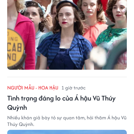
NGƯỜI MẪU - HOA HẬU
1 giờ trước
Tình trạng đáng lo của Á hậu Vũ Thúy
Quỳnh
Nhiều khán giả bày tỏ sự quan tâm, hỏi thăm Á hậu Vũ
Thúy Quỳnh.