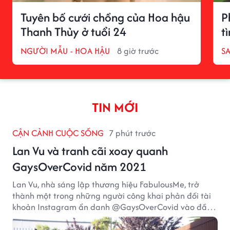
Tuyên bố cưới chồng của Hoa hậu
P
Thanh Thủy ở tuổi 24
t
NGƯỜI MẪU - HOA HẬU
8 giờ trước
S
TIN MỚI
CẬN CẢNH CUỘC SỐNG
7 phút trước
Lan Vu và tranh cãi xoay quanh
GaysOverCovid năm 2021
Lan Vu, nhà sáng lập thương hiệu FabulousMe, trở
thành một trong những người công khai phản đối tài
khoản Instagram ẩn danh @GaysOverCovid vào đầu
năm 2021, trong bối cảnh đại dịch COVID-19 vẫn diễn
biến nghiêm trọng.