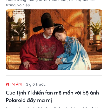
trang, võ hiệp
PHIM ẢNH
2 giờ trước
Cúc Tịnh Y khiến fan mê mẩn với bộ ảnh
Polaroid đầy ma mị