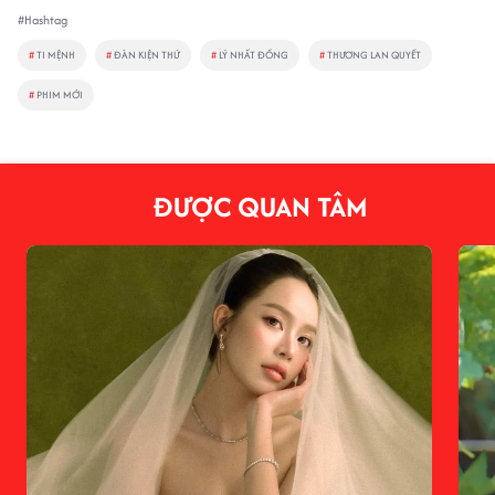
#Hashtag
#
TI MỆNH
#
ĐÀN KIỆN THỨ
#
LÝ NHẤT ĐỒNG
#
THƯƠNG LAN QUYẾT
#
PHIM MỚI
ĐƯỢC QUAN TÂM