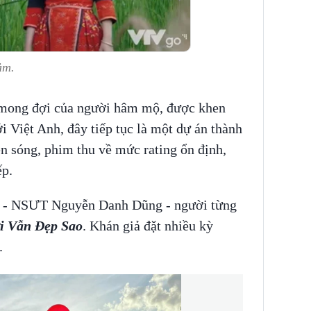
ảm.
a mong đợi của người hâm mộ, được khen
i Việt Anh, đây tiếp tục là một dự án thành
n sóng, phim thu về mức rating ổn định,
ếp.
n - NSƯT Nguyễn Danh Dũng - người từng
i Vẫn Đẹp Sao
. Khán giả đặt nhiều kỳ
.