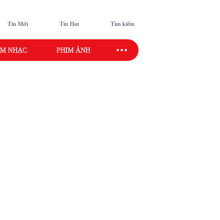
Tin Mới
Tin Hot
Tìm kiếm
M NHẠC
PHIM ẢNH
SAO SPORT