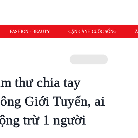
FASHION - BEAUTY
CẬN CẢNH CUỘC SỐNG
Â
âm thư chia tay
ông Giới Tuyến, ai
ộng trừ 1 người