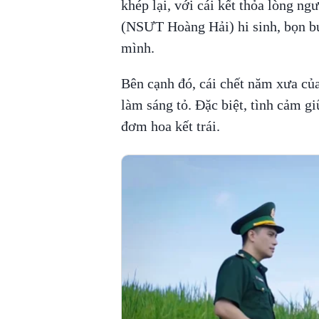
khép lại, với cái kết thỏa lòng 
(NSƯT Hoàng Hải) hi sinh, bọn buô
mình.
Bên cạnh đó, cái chết năm xưa c
làm sáng tỏ. Đặc biệt, tình cảm 
đơm hoa kết trái.