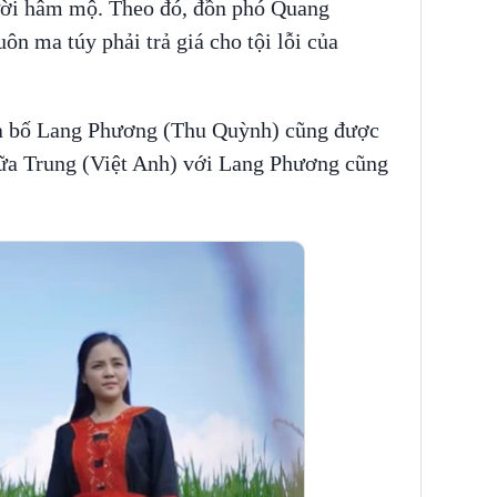
người hâm mộ. Theo đó, đồn phó Quang
n ma túy phải trả giá cho tội lỗi của
ủa bố Lang Phương (Thu Quỳnh) cũng được
giữa Trung (Việt Anh) với Lang Phương cũng