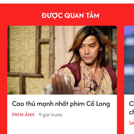
ĐƯỢC QUAN TÂM
Cao thủ mạnh nhất phim Cổ Long
C
c
PHIM ẢNH
9 giờ trước
S