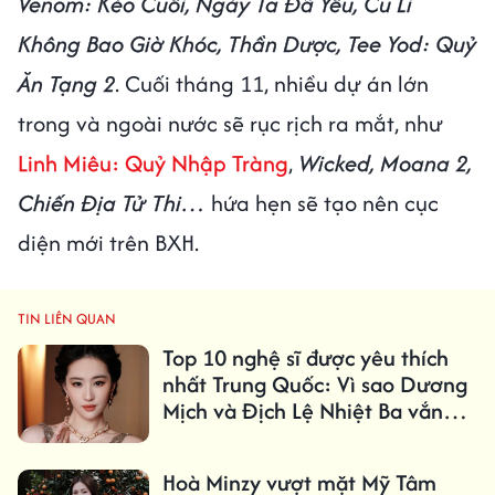
Venom: Kèo Cuối, Ngày Ta Đã Yêu, Cu Li
Không Bao Giờ Khóc, Thần Dược, Tee Yod: Quỷ
Ăn Tạng 2
. Cuối tháng 11, nhiều dự án lớn
trong và ngoài nước sẽ rục rịch ra mắt, như
Linh Miêu: Quỷ Nhập Tràng
,
Wicked, Moana 2,
Chiến Địa Tử Thi…
hứa hẹn sẽ tạo nên cục
diện mới trên BXH.
TIN LIÊN QUAN
Top 10 nghệ sĩ được yêu thích
nhất Trung Quốc: Vì sao Dương
Mịch và Địch Lệ Nhiệt Ba vắng
mặt?
Hoà Minzy vượt mặt Mỹ Tâm