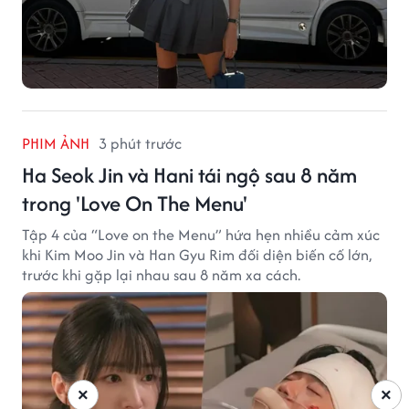
PHIM ẢNH
3 phút trước
Ha Seok Jin và Hani tái ngộ sau 8 năm
trong 'Love On The Menu'
Tập 4 của “Love on the Menu” hứa hẹn nhiều cảm xúc
khi Kim Moo Jin và Han Gyu Rim đối diện biến cố lớn,
trước khi gặp lại nhau sau 8 năm xa cách.
×
×