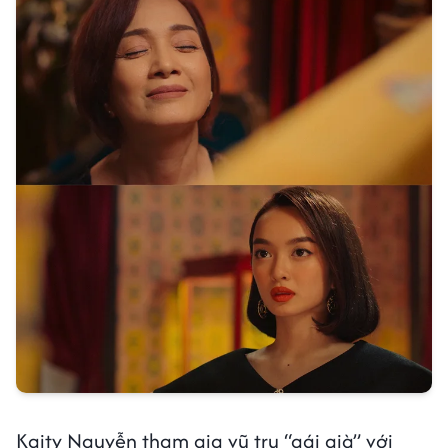
Kaity Nguyễn tham gia vũ trụ “gái già” với