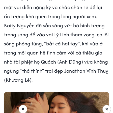
một vai diễn nặng ký và chắc chắn sẽ để lại
ấn tượng khó quên trong lòng người xem.
Kaity Nguyễn đã sẵn sàng vứt bỏ hình tượng
trong sáng để vào vai Lý Linh tham vọng, có lối
sống phóng túng, “bắt cá hai tay”, khi vừa ở
trong mối quan hệ tình cảm với cả thiếu gia
nhà tài phiệt họ Quách (Anh Dũng) vừa không
ngừng “thả thính” trai đẹp Jonathan Vĩnh Thuỵ
(Khương Lê).
×
×