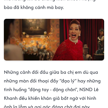
bào đã không cánh mà bay.
Những cảnh đối đầu giữa ba chị em dù qua
những màn đối thoại đầy “đạo lý” hay những
tình huống “động tay - động chân”, NSND Lê
Khanh đều khiến khán giả bất ngờ với hình
ảnh lạ lẫm và gai góc đáng chờ đợi này.