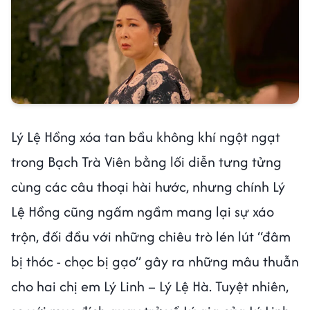
Lý Lệ Hồng xóa tan bầu không khí ngột ngạt
trong Bạch Trà Viên bằng lối diễn tưng tửng
cùng các câu thoại hài hước, nhưng chính Lý
Lệ Hồng cũng ngấm ngầm mang lại sự xáo
trộn, đối đầu với những chiêu trò lén lút “đâm
bị thóc - chọc bị gạo” gây ra những mâu thuẫn
cho hai chị em Lý Linh – Lý Lệ Hà. Tuyệt nhiên,