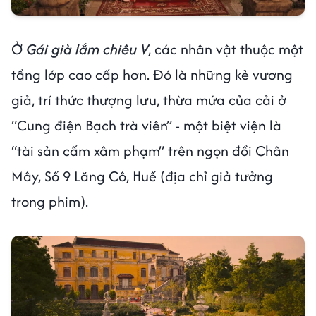
Ở
Gái già lắm chiêu V
, các nhân vật thuộc một
tầng lớp cao cấp hơn. Đó là những kẻ vương
giả, trí thức thượng lưu, thừa mứa của cải ở
“Cung điện Bạch trà viên” - một biệt viện là
“tài sản cấm xâm phạm” trên ngọn đồi Chân
Mây, Số 9 Lăng Cô, Huế (địa chỉ giả tưởng
trong phim).