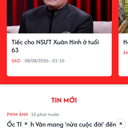
Tiếc cho NSƯT Xuân Hinh ở tuổi
H
63
Â
SAO
08/08/2026 - 01:10
TIN MỚI
PHIM ẢNH
12 phút trước
Ốc Thanh Vân mang 'nửa cuộc đời' đến
×
×