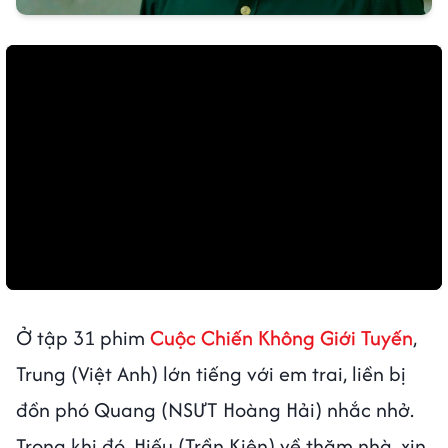
Ở tập 31 phim
Cuộc Chiến Không Giới Tuyến
,
Trung (Việt Anh) lớn tiếng với em trai, liền bị
đồn phó Quang (NSƯT Hoàng Hải) nhắc nhở.
Trong khi đó, Hiếu (Trần Kiên) về thăm nhà, xin