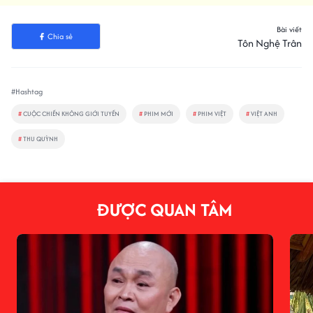
Bài viết
Chia sẻ
Tôn Nghệ Trân
#Hashtag
#
CUỘC CHIẾN KHÔNG GIỚI TUYẾN
#
PHIM MỚI
#
PHIM VIỆT
#
VIỆT ANH
#
THU QUỲNH
ĐƯỢC QUAN TÂM