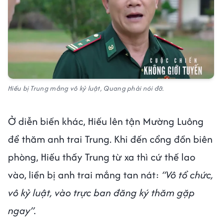
Hiếu bị Trung mắng vô kỷ luật, Quang phải nói đỡ.
Ở diễn biến khác, Hiếu lên tận Mường Luông
để thăm anh trai Trung. Khi đến cổng đồn biên
phòng, Hiếu thấy Trung từ xa thì cứ thế lao
vào, liền bị anh trai mắng tan nát:
“Vô tổ chức,
vô kỷ luật, vào trực ban đăng ký thăm gặp
ngay”.