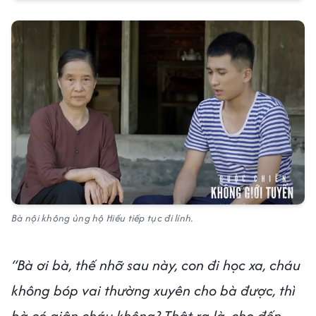
Bà nội không ủng hộ Hiếu tiếp tục đi lính.
“Bà ơi bà, thế nhỡ sau này, con đi học xa, cháu
không bóp vai thường xuyên cho bà được, thì
bà có giận cháu không? Thật ra là, cho đến