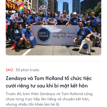
chức phi lợi nhuận tại San Francisco hoạt động trong
lĩnh vực phòng ngừa bạo hành trẻ em, hỗ trợ gia đình
và xây dựng môi trường an toàn cho trẻ em.
SAO
50 phút trước
Zendaya và Tom Holland tổ chức tiệc
cưới riêng tư sau khi bí mật kết hôn
Trước đó, bản thân Zendaya và Tom Holland cũng
chưa từng trực tiếp lên tiếng về chuyện kết hôn,
nhưng nhiều lần khéo léo hé lộ.