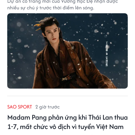
Dự án cổ trang mới của Vương Hạc Đệ nhận được
nhiều sự chú ý trước thời điểm lên sóng.
SAO SPORT
2 giờ trước
Madam Pang phản ứng khi Thái Lan thua
1-7, mất chức vô địch vì tuyển Việt Nam