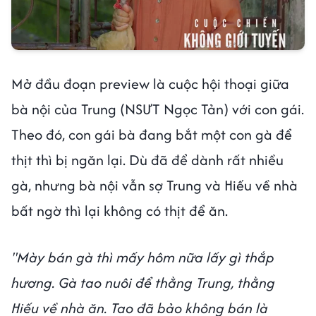
Mở đầu đoạn preview là cuộc hội thoại giữa
bà nội của Trung (NSƯT Ngọc Tản) với con gái.
Theo đó, con gái bà đang bắt một con gà để
thịt thì bị ngăn lại. Dù đã để dành rất nhiều
gà, nhưng bà nội vẫn sợ Trung và Hiếu về nhà
bất ngờ thì lại không có thịt để ăn.
"Mày bán gà thì mấy hôm nữa lấy gì thắp
hương. Gà tao nuôi để thằng Trung, thằng
Hiếu về nhà ăn. Tao đã bảo không bán là