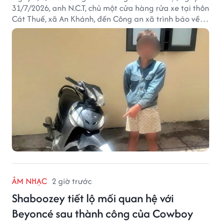
31/7/2026, anh N.C.T, chủ một cửa hàng rửa xe tại thôn
Cát Thuế, xã An Khánh, đến Công an xã trình báo về
việc bị mất trộm chiếc xe máy Honda Wave. Trong cốp
xe còn có nhiều giấy tờ cá nhân và khoảng 1,2 triệu
đồng tiền mặt.
ÂM NHẠC
2 giờ trước
Shaboozey tiết lộ mối quan hệ với
Beyoncé sau thành công của Cowboy