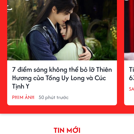
7 điểm sáng không thể bỏ lỡ Thiên
T
Hương của Tống Uy Long và Cúc
6
Tịnh Y
S
PHIM ẢNH
50 phút trước
TIN MỚI