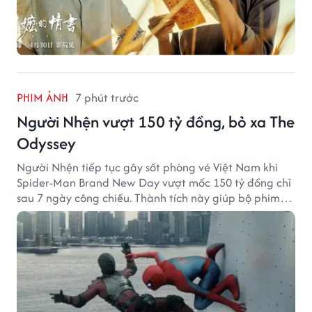
PHIM ẢNH
7 phút trước
Người Nhện vượt 150 tỷ đồng, bỏ xa The
Odyssey
Người Nhện tiếp tục gây sốt phòng vé Việt Nam khi
Spider-Man Brand New Day vượt mốc 150 tỷ đồng chỉ
sau 7 ngày công chiếu. Thành tích này giúp bộ phim
của Tom Holland tạo khoảng cách đáng kể với The
Odyssey trên đường đua doanh thu.