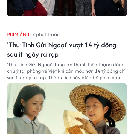
PHIM ẢNH
7 phút trước
'Thư Tình Gửi Ngoại' vượt 14 tỷ đồng
sau ít ngày ra rạp
'Thư Tình Gửi Ngoại' đang trở thành hiện tượng đáng
chú ý tại phòng vé Việt khi cán mốc hơn 14 tỷ đồng chỉ
sau ít ngày ra rạp. Thành tích này giúp bộ phim vượt
kỳ vọng ban đầu và duy trì sức hút giữa cuộc cạnh
tranh của nhiều tác phẩm lớn.