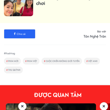
chơi
Bài viết
Chia sẻ
Tôn Nghệ Trân
#Hashtag
#
PHIM MỚI
#
PHIM VIỆT
#
CUỘC CHIẾN KHÔNG GIỚI TUYẾN
#
VIỆT ANH
#
THU QUỲNH
ĐƯỢC QUAN TÂM
×
×