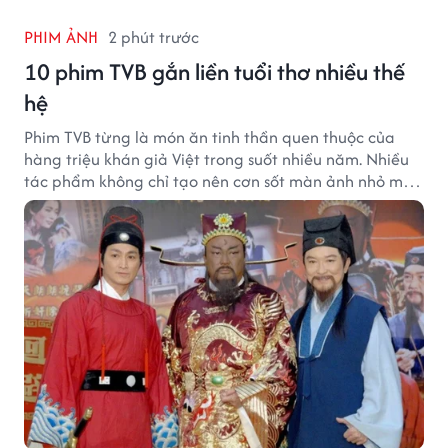
PHIM ẢNH
2 phút trước
10 phim TVB gắn liền tuổi thơ nhiều thế
hệ
Phim TVB từng là món ăn tinh thần quen thuộc của
hàng triệu khán giả Việt trong suốt nhiều năm. Nhiều
tác phẩm không chỉ tạo nên cơn sốt màn ảnh nhỏ mà
còn trở thành ký ức khó quên của cả một thế hệ.