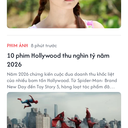
PHIM ẢNH
8 phút trước
10 phim Hollywood thu nghìn tỷ năm
2026
Năm 2026 chứng kiến cuộc đua doanh thu khốc liệt
của nhiều bom tấn Hollywood. Từ Spider-Man: Brand
New Day đến Toy Story 5, hàng loạt tác phẩm đã
mang về hàng chục nghìn tỷ đồng và tạo nên những
cột mốc đáng nhớ tại phòng vé toàn cầu.