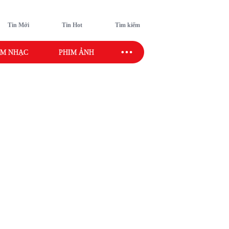
Tin Mới
Tin Hot
Tìm kiếm
M NHẠC
PHIM ẢNH
SAO SPORT