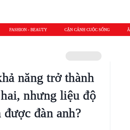
FASHION - BEAUTY
CẬN CẢNH CUỘC SỐNG
Â
hả năng trở thành
hai, nhưng liệu độ
a được đàn anh?