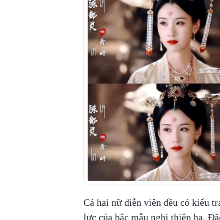
Cả hai nữ diễn viên đều có kiểu 
lực của bậc mẫu nghi thiên hạ. Đặ