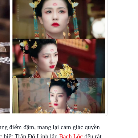
trang điểm đậm, mang lại cảm giác quyền
c biệt Trần Đô Linh lẫn
Bạch Lộc
đều rất