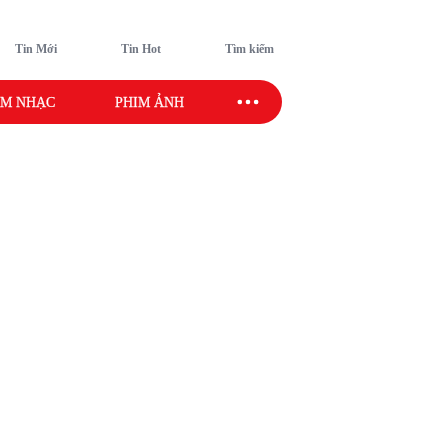
Tin Mới
Tin Hot
Tìm kiếm
M NHẠC
PHIM ẢNH
SAO SPORT