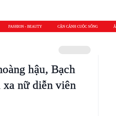
FASHION - BEAUTY
CẬN CẢNH CUỘC SỐNG
Â
hoàng hậu, Bạch
 xa nữ diễn viên