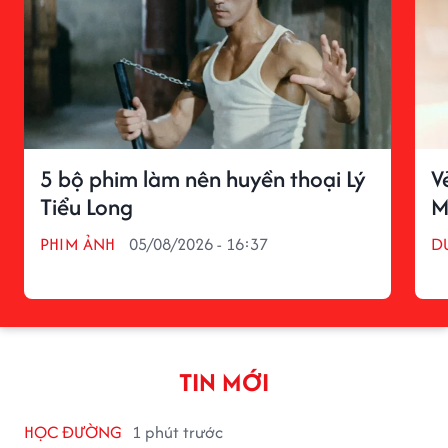
5 bộ phim làm nên huyền thoại Lý
V
Tiểu Long
M
PHIM ẢNH
05/08/2026 - 16:37
D
TIN MỚI
HỌC ĐƯỜNG
1 phút trước