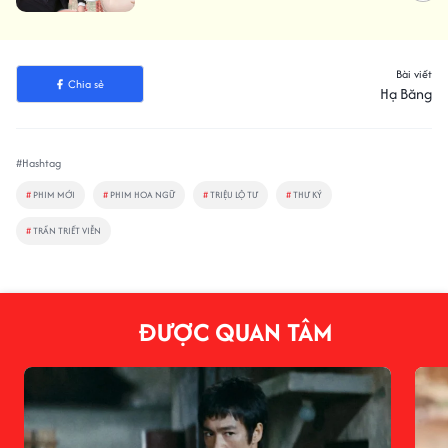
Bài viết
Chia sẻ
Hạ Băng
#Hashtag
#
PHIM MỚI
#
PHIM HOA NGỮ
#
TRIỆU LỘ TƯ
#
THƯ KÝ
#
TRẦN TRIẾT VIỄN
ĐƯỢC QUAN TÂM