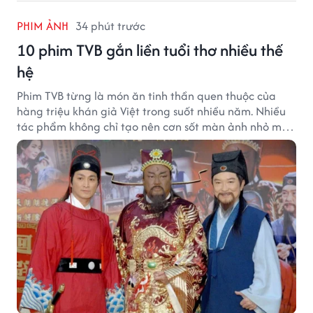
PHIM ẢNH
34 phút trước
10 phim TVB gắn liền tuổi thơ nhiều thế
hệ
Phim TVB từng là món ăn tinh thần quen thuộc của
hàng triệu khán giả Việt trong suốt nhiều năm. Nhiều
tác phẩm không chỉ tạo nên cơn sốt màn ảnh nhỏ mà
còn trở thành ký ức khó quên của cả một thế hệ.