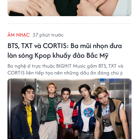
ÂM NHẠC
37 phút trước
BTS, TXT và CORTIS: Ba mũi nhọn đưa
làn sóng Kpop khuấy đảo Bắc Mỹ
Ba nghệ sĩ trực thuộc BIGHIT Music gồm BTS, TXT và
CORTIS liên tiếp tạo nên những dấu ấn đáng chú ý.