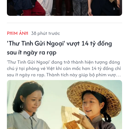
PHIM ẢNH
38 phút trước
'Thư Tình Gửi Ngoại' vượt 14 tỷ đồng
sau ít ngày ra rạp
'Thư Tình Gửi Ngoại' đang trở thành hiện tượng đáng
chú ý tại phòng vé Việt khi cán mốc hơn 14 tỷ đồng chỉ
sau ít ngày ra rạp. Thành tích này giúp bộ phim vượt
kỳ vọng ban đầu và duy trì sức hút giữa cuộc cạnh
tranh của nhiều tác phẩm lớn.