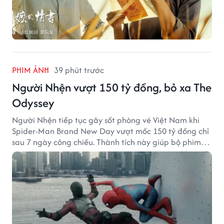
PHIM ẢNH
39 phút trước
Người Nhện vượt 150 tỷ đồng, bỏ xa The
Odyssey
Người Nhện tiếp tục gây sốt phòng vé Việt Nam khi
Spider-Man Brand New Day vượt mốc 150 tỷ đồng chỉ
sau 7 ngày công chiếu. Thành tích này giúp bộ phim
của Tom Holland tạo khoảng cách đáng kể với The
Odyssey trên đường đua doanh thu.