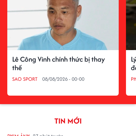
Lê Công Vinh chính thức bị thay
L
thế
đ
SAO SPORT
08/08/2026 - 00:00
P
TIN MỚI