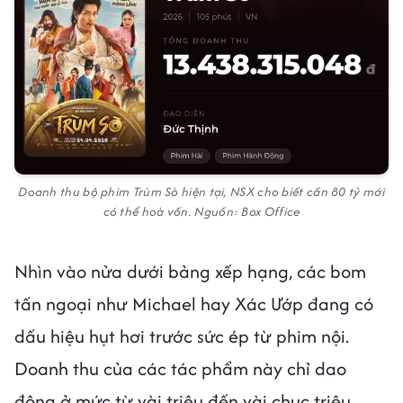
Doanh thu bộ phim Trùm Sò hiện tại, NSX cho biết cần 80 tỷ mới
có thể hoà vốn. Nguồn: Box Office
Nhìn vào nửa dưới bảng xếp hạng, các bom
tấn ngoại như Michael hay Xác Ướp đang có
dấu hiệu hụt hơi trước sức ép từ phim nội.
Doanh thu của các tác phẩm này chỉ dao
động ở mức từ vài triệu đến vài chục triệu