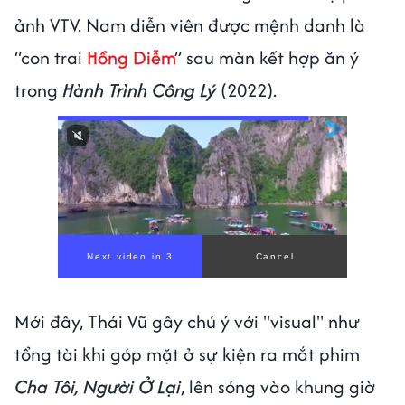
ảnh VTV. Nam diễn viên được mệnh danh là
“con trai
Hồng Diễm
” sau màn kết hợp ăn ý
trong
Hành Trình Công Lý
(2022).
00:00
/
00:56
Mới đây, Thái Vũ gây chú ý với "visual" như
tổng tài khi góp mặt ở sự kiện ra mắt phim
Cha Tôi, Người Ở Lại
, lên sóng vào khung giờ