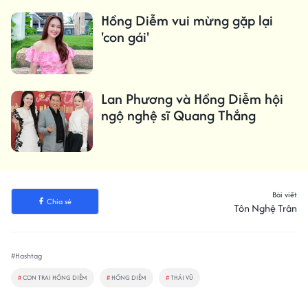
Hồng Diễm vui mừng gặp lại
'con gái'
Lan Phương và Hồng Diễm hội
ngộ nghệ sĩ Quang Thắng
Bài viết
Chia sẻ
Tôn Nghệ Trân
#Hashtag
#
CON TRAI HỒNG DIỄM
#
HỒNG DIỄM
#
THÁI VŨ