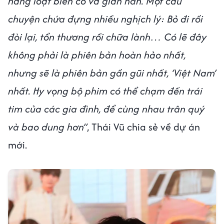
hàng loạt biến cố và gian nan. Một câu
chuyện chứa đựng nhiều nghịch lý: Bỏ đi rồi
đòi lại, tổn thương rồi chữa lành… Có lẽ đây
không phải là phiên bản hoàn hảo nhất,
nhưng sẽ là phiên bản gần gũi nhất, ‘Việt Nam’
nhất. Hy vọng bộ phim có thể chạm đến trái
tim của các gia đình, để cùng nhau trân quý
và bao dung hơn”
, Thái Vũ chia sẻ về dự án
mới.