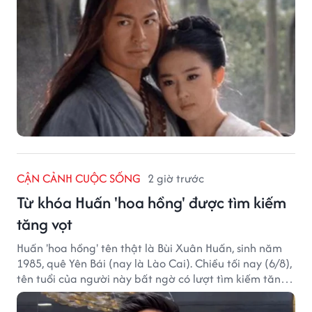
CẬN CẢNH CUỘC SỐNG
2 giờ trước
Từ khóa Huấn 'hoa hồng' được tìm kiếm
tăng vọt
Huấn 'hoa hồng' tên thật là Bùi Xuân Huấn, sinh năm
1985, quê Yên Bái (nay là Lào Cai). Chiều tối nay (6/8),
tên tuổi của người này bất ngờ có lượt tìm kiếm tăng
vọt.