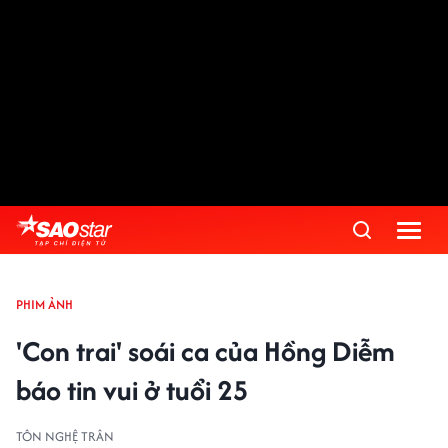
PHIM ẢNH
'Con trai' soái ca của Hồng Diễm
báo tin vui ở tuổi 25
TÔN NGHỆ TRÂN