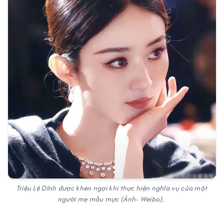
Triệu Lệ Dĩnh được khen ngợi khi thực hiện nghĩa vụ của một
người mẹ mẫu mực (Ảnh: Weibo).