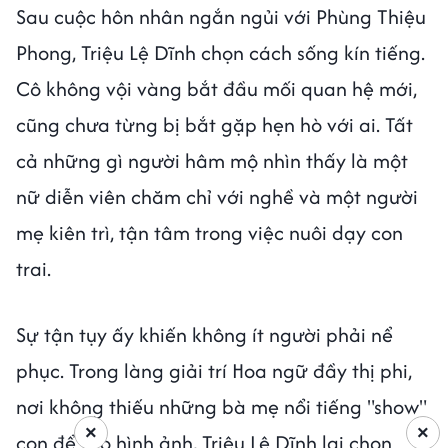
Sau cuộc hôn nhân ngắn ngủi với Phùng Thiệu
Phong, Triệu Lệ Dĩnh chọn cách sống kín tiếng.
Cô không vội vàng bắt đầu mối quan hệ mới,
cũng chưa từng bị bắt gặp hẹn hò với ai. Tất
cả những gì người hâm mộ nhìn thấy là một
nữ diễn viên chăm chỉ với nghề và một người
mẹ kiên trì, tận tâm trong việc nuôi dạy con
trai.
Sự tận tụy ấy khiến không ít người phải nể
phục. Trong làng giải trí Hoa ngữ đầy thị phi,
nơi không thiếu những bà mẹ nổi tiếng "show"
×
×
con để tạo hình ảnh, Triệu Lệ Dĩnh lại chọn