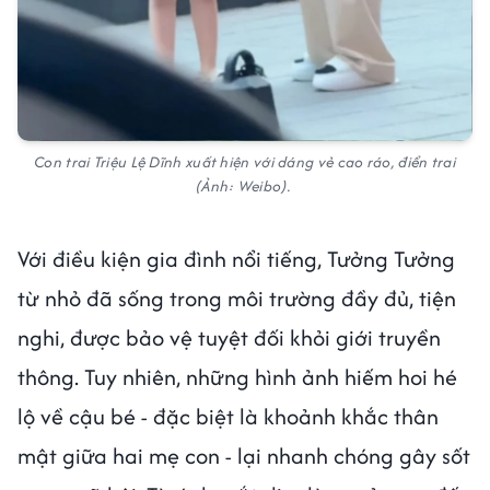
Con trai Triệu Lệ Dĩnh xuất hiện với dáng vẻ cao ráo, điển trai
(Ảnh: Weibo).
Với điều kiện gia đình nổi tiếng, Tưởng Tưởng
từ nhỏ đã sống trong môi trường đầy đủ, tiện
nghi, được bảo vệ tuyệt đối khỏi giới truyền
thông. Tuy nhiên, những hình ảnh hiếm hoi hé
lộ về cậu bé - đặc biệt là khoảnh khắc thân
mật giữa hai mẹ con - lại nhanh chóng gây sốt