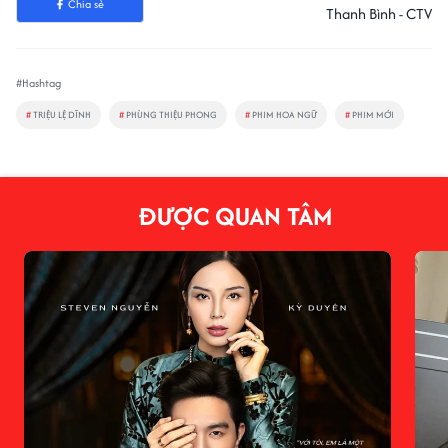
Chia sẻ
Thanh Bình - CTV
#Hashtag
#
TRIỆU LỆ DĨNH
#
PHÙNG THIỆU PHONG
#
PHIM HOA NGỮ
#
PHIM MỚI
ĐƯỢC QUAN TÂM