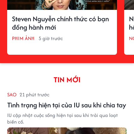
Steven Nguyễn chính thức có bạn
N
đồng hành mới
h
PHIM ẢNH
5 giờ trước
N
TIN MỚI
SAO
21 phút trước
Tình trạng hiện tại của IU sau khi chia tay
IU cập nhật cuộc sống hiện tại sau khi trải qua loạt
biến cố.