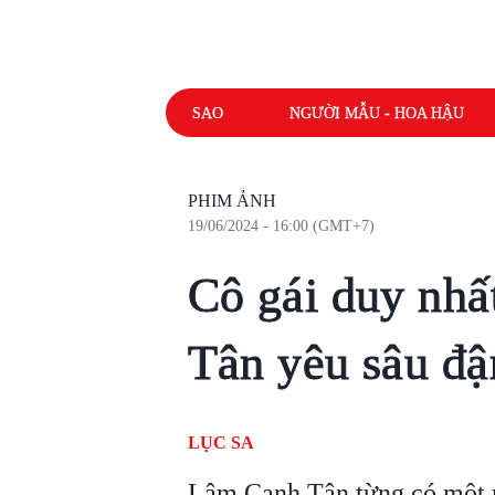
SAO
NGƯỜI MẪU - HOA HẬU
PHIM ẢNH
19/06/2024 - 16:00 (GMT+7)
Cô gái duy nh
Tân yêu sâu đ
LỤC SA
Lâm Canh Tân từng có một 