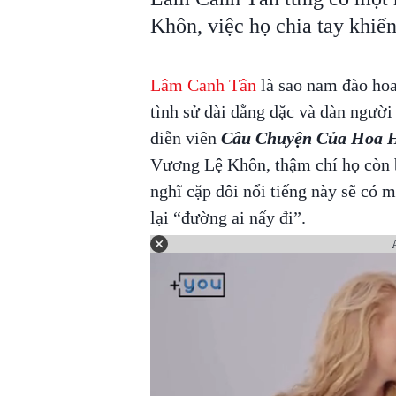
Khôn, việc họ chia tay khiến
Lâm Canh Tân
là sao nam đào hoa
tình sử dài dằng dặc và dàn ngườ
diễn viên
Câu Chuyện Của Hoa 
Vương Lệ Khôn, thậm chí họ còn b
nghĩ cặp đôi nổi tiếng này sẽ có m
lại “đường ai nấy đi”.