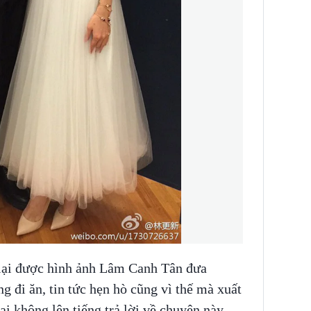
 lại được hình ảnh Lâm Canh Tân đưa
 đi ăn, tin tức hẹn hò cũng vì thế mà xuất
ại không lên tiếng trả lời về chuyện này,