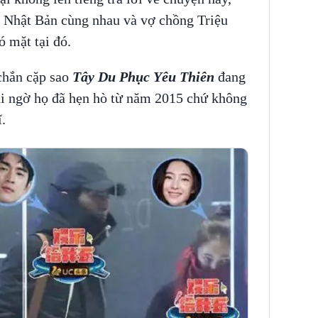
ịch Nhật Bản cùng nhau và vợ chồng Triệu
ó mặt tại đó.
chắn cặp sao
Tây Du Phục Yêu Thiên
đang
hi ngờ họ đã hẹn hò từ năm 2015 chứ không
.