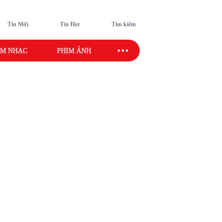
Tin Mới
Tin Hot
Tìm kiếm
M NHẠC
PHIM ẢNH
SAO SPORT