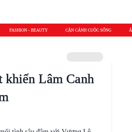
FASHION - BEAUTY
CẬN CẢNH CUỘC SỐNG
Â
ất khiến Lâm Canh
ậm
mối tình sâu đậm với Vương Lệ