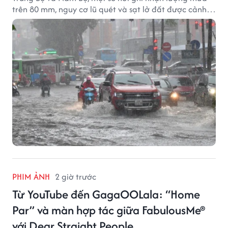
trên 80 mm, nguy cơ lũ quét và sạt lở đất được cảnh
báo.
PHIM ẢNH
2 giờ trước
Từ YouTube đến GagaOOLala: “Home
Par” và màn hợp tác giữa FabulousMe®
với Dear Straight People