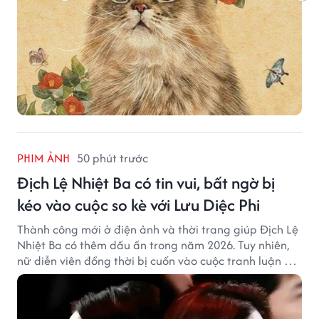
PHIM ẢNH
50 phút trước
Địch Lệ Nhiệt Ba có tin vui, bất ngờ bị
kéo vào cuộc so kè với Lưu Diệc Phi
Thành công mới ở điện ảnh và thời trang giúp Địch Lệ
Nhiệt Ba có thêm dấu ấn trong năm 2026. Tuy nhiên,
nữ diễn viên đồng thời bị cuốn vào cuộc tranh luận với
Lưu Diệc Phi dù hai ngôi sao không có mâu thuẫn công
khai.