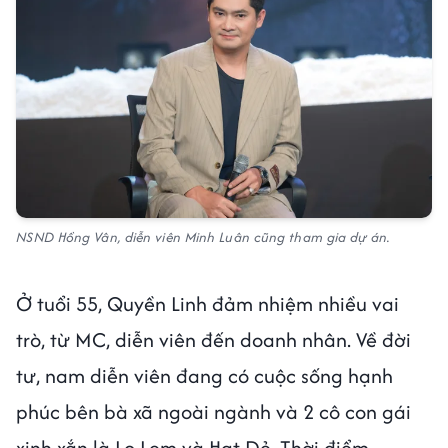
NSND Hồng Vân, diễn viên Minh Luân cũng tham gia dự án.
Ở tuổi 55, Quyền Linh đảm nhiệm nhiều vai
trò, từ MC, diễn viên đến doanh nhân. Về đời
tư, nam diễn viên đang có cuộc sống hạnh
phúc bên bà xã ngoài ngành và 2 cô con gái
xinh xắn là Lọ Lem và Hạt Dẻ. Thời điểm