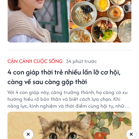
CẬN CẢNH CUỘC SỐNG
34 phút trước
4 con giáp thời trẻ nhiều lần lỡ cơ hội,
càng về sau càng gặp thời
Với 4 con giáp này, càng trưởng thành, họ càng có xu
hướng hiểu rõ bản thân và biết cách lựa chọn. Khi
năng lực, kinh nghiệm và thời điểm cùng hội tụ, những
cơ hội từng tưởng đã vuột mất có thể được thay thế
bằng những cơ hội phù hợp hơn.
×
×