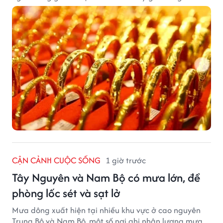
CẬN CẢNH CUỘC SỐNG
1 giờ trước
Tây Nguyên và Nam Bộ có mưa lớn, đề
phòng lốc sét và sạt lở
Mưa dông xuất hiện tại nhiều khu vực ở cao nguyên
Trung Bộ và Nam Bộ, một số nơi ghi nhận lượng mưa