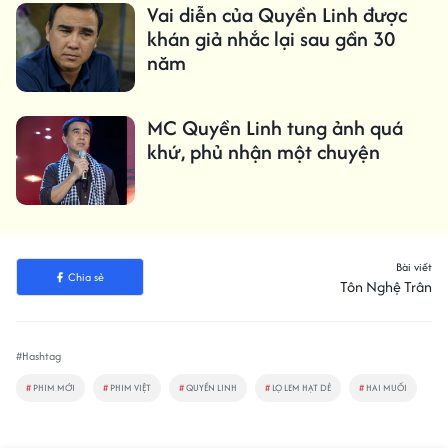
Vai diễn của Quyền Linh được
khán giả nhắc lại sau gần 30
năm
MC Quyền Linh tung ảnh quá
khứ, phủ nhận một chuyện
Bài viết
Chia sẻ
Tôn Nghệ Trân
#Hashtag
#
PHIM MỚI
#
PHIM VIỆT
#
QUYỀN LINH
#
LỌ LEM HẠT DẺ
#
HAI MUỐI