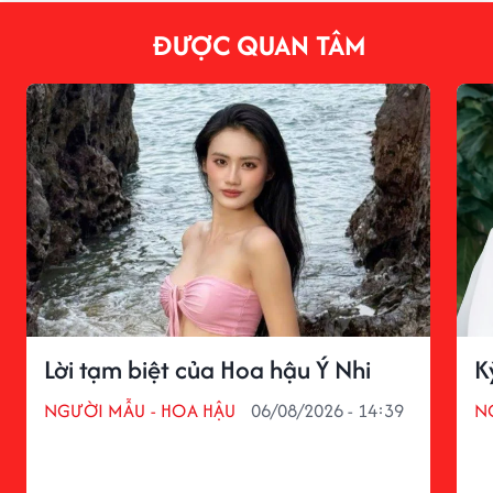
ĐƯỢC QUAN TÂM
Lời tạm biệt của Hoa hậu Ý Nhi
K
NGƯỜI MẪU - HOA HẬU
06/08/2026 - 14:39
N