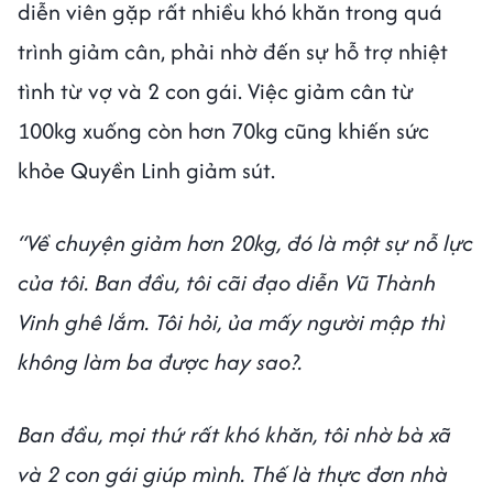
diễn viên gặp rất nhiều khó khăn trong quá
trình giảm cân, phải nhờ đến sự hỗ trợ nhiệt
tình từ vợ và 2 con gái. Việc giảm cân từ
100kg xuống còn hơn 70kg cũng khiến sức
khỏe Quyền Linh giảm sút.
“Về chuyện giảm hơn 20kg, đó là một sự nỗ lực
của tôi. Ban đầu, tôi cãi đạo diễn Vũ Thành
Vinh ghê lắm. Tôi hỏi, ủa mấy người mập thì
không làm ba được hay sao?.
Ban đầu, mọi thứ rất khó khăn, tôi nhờ bà xã
và 2 con gái giúp mình. Thế là thực đơn nhà