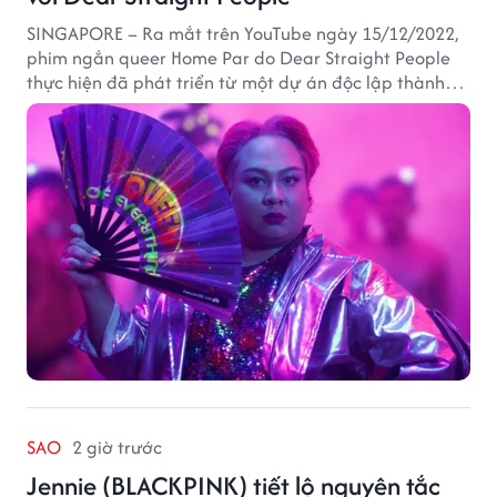
SINGAPORE – Ra mắt trên YouTube ngày 15/12/2022,
phim ngắn queer Home Par do Dear Straight People
thực hiện đã phát triển từ một dự án độc lập thành
tác phẩm tiếp cận khán giả quốc tế thông qua nền
tảng LGBTQ+ GagaOOLala. FabulousMe tham gia với
vai trò nhà tài trợ chính thức, trong khi nhà sáng lập
Lan Vu đảm nhiệm vị trí executive producer.
SAO
2 giờ trước
Jennie (BLACKPINK) tiết lộ nguyên tắc