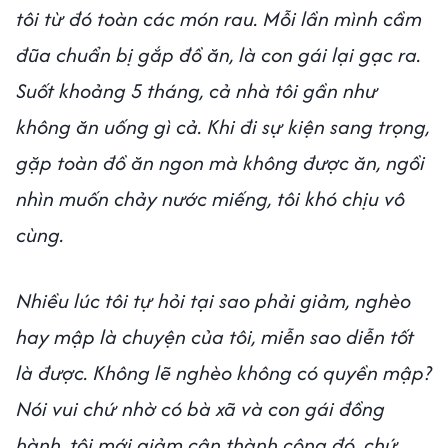
tôi từ đó toàn các món rau. Mỗi lần mình cầm
đũa chuẩn bị gắp đồ ăn, là con gái lại gạc ra.
Suốt khoảng 5 tháng, cả nhà tôi gần như
không ăn uống gì cả. Khi đi sự kiện sang trọng,
gặp toàn đồ ăn ngon mà không được ăn, ngồi
nhìn muốn chảy nước miếng, tôi khó chịu vô
cùng.
Nhiều lúc tôi tự hỏi tại sao phải giảm, nghèo
hay mập là chuyện của tôi, miễn sao diễn tốt
là được. Không lẽ nghèo không có quyền mập?
Nói vui chứ nhờ có bà xã và con gái đồng
hành, tôi mới giảm cân thành công đó, chứ