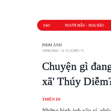
SAO
NGƯỜI MẪU - HOA HẬU
PHIM ẢNH
19/06/2024 - 11:15 (GMT+7)
Chuyện gì đang
xã' Thúy Diễm
THIÊN DI
Những hình ảnh xấu xí, nhế