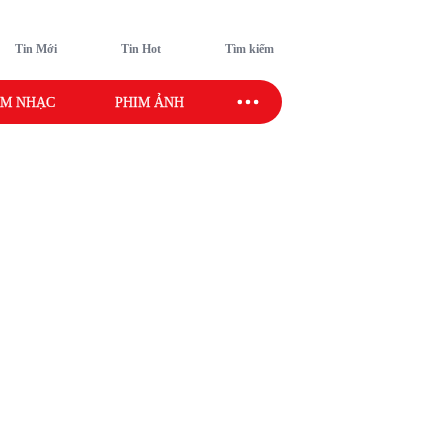
Tin Mới
Tin Hot
Tìm kiếm
M NHẠC
PHIM ẢNH
SAO SPORT