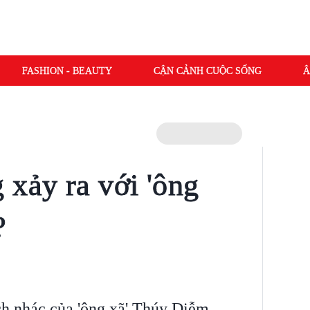
FASHION - BEAUTY
CẬN CẢNH CUỘC SỐNG
Â
 xảy ra với 'ông
?
ch nhác của 'ông xã' Thúy Diễm