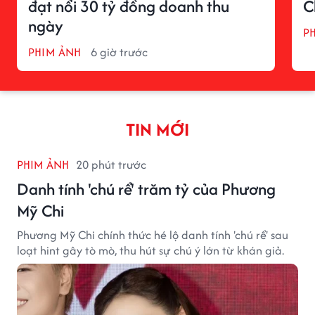
đạt nổi 30 tỷ đồng doanh thu
C
ngày
P
PHIM ẢNH
6 giờ trước
TIN MỚI
PHIM ẢNH
20 phút trước
Danh tính 'chú rể' trăm tỷ của Phương
Mỹ Chi
Phương Mỹ Chi chính thức hé lộ danh tính 'chú rể' sau
loạt hint gây tò mò, thu hút sự chú ý lớn từ khán giả.