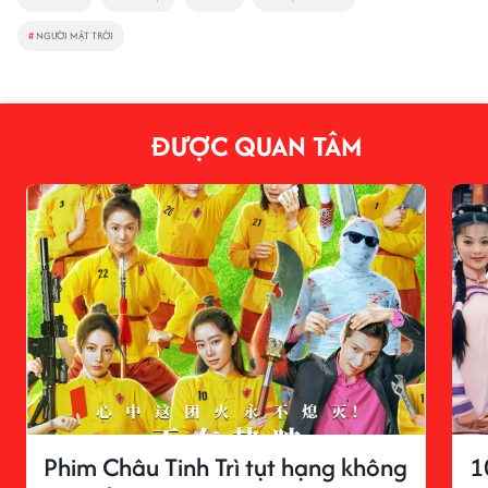
#
NGƯỜI MẶT TRỜI
ĐƯỢC QUAN TÂM
Phim Châu Tinh Trì tụt hạng không
1