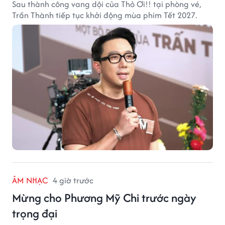
Sau thành công vang dội của Thỏ Ơi!! tại phòng vé,
Trấn Thành tiếp tục khởi động mùa phim Tết 2027.
ÂM NHẠC
4 giờ trước
Mừng cho Phương Mỹ Chi trước ngày
trọng đại