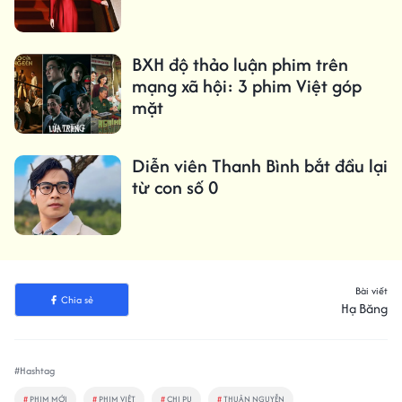
BXH độ thảo luận phim trên
mạng xã hội: 3 phim Việt góp
mặt
Diễn viên Thanh Bình bắt đầu lại
từ con số 0
Bài viết
Chia sẻ
Hạ Băng
#Hashtag
#
PHIM MỚI
#
PHIM VIỆT
#
CHI PU
#
THUẬN NGUYỄN