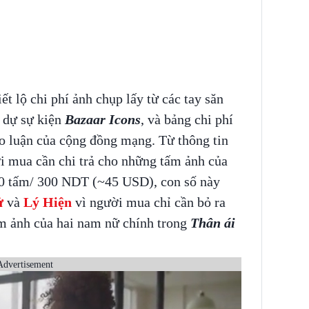
t lộ chi phí ảnh chụp lấy từ các tay săn
 dự sự kiện
Bazaar Icons
, và bảng chi phí
ảo luận của cộng đồng mạng. Từ thông tin
ời mua cần chi trả cho những tấm ảnh của
 20 tấm/ 300 NDT (~45 USD), con số này
ử
và
Lý Hiện
vì người mua chỉ cần bỏ ra
m ảnh của hai nam nữ chính trong
Thân ái
Advertisement