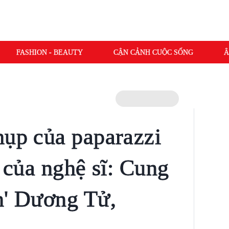
FASHION - BEAUTY
CẬN CẢNH CUỘC SỐNG
Â
hụp của paparazzi
ị của nghệ sĩ: Cung
n' Dương Tử,