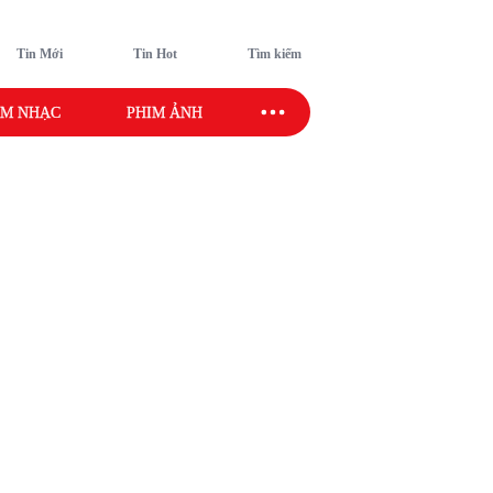
Tin Mới
Tin Hot
Tìm kiếm
M NHẠC
PHIM ẢNH
SAO SPORT