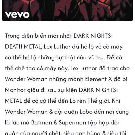
Trong diễn biến mới nhất DARK NIGHTS:
DEATH METAL, Lex Luthor đã hé lộ về cỗ máy
có thể hé lộ những sự thật của vũ trụ. Để có
thể chế tạo cỗ máy này, Lex Luthor đã trao cho
Wonder Woman những mảnh Element X đã bị
Monitor giấu đi sau sự kiện DARK NIGHTS:
METAL để cô có thể đến Lò rèn Thế giới. Khi
Wonder Woman & đội quân Lobo đến nơi cũng
là lúc mà Batman & Superman tập hợp đội
quân của người chết, siêu anh hùng & siêu tội