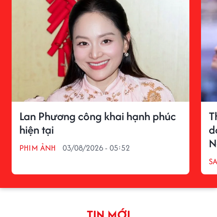
Lan Phương công khai hạnh phúc
T
hiện tại
d
N
PHIM ẢNH
03/08/2026 - 05:52
S
TIN MỚI