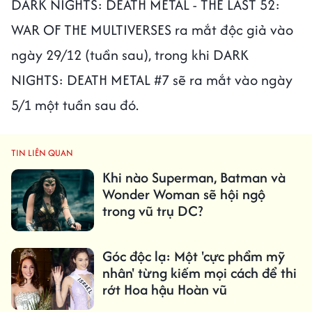
DARK NIGHTS: DEATH METAL - THE LAST 52:
WAR OF THE MULTIVERSES ra mắt độc giả vào
ngày 29/12 (tuần sau), trong khi DARK
NIGHTS: DEATH METAL #7 sẽ ra mắt vào ngày
5/1 một tuần sau đó.
TIN LIÊN QUAN
Khi nào Superman, Batman và
Wonder Woman sẽ hội ngộ
trong vũ trụ DC?
Góc độc lạ: Một 'cực phẩm mỹ
nhân' từng kiếm mọi cách để thi
rớt Hoa hậu Hoàn vũ