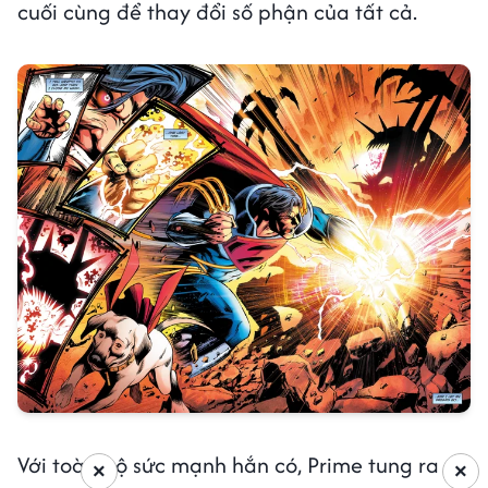
cuối cùng để thay đổi số phận của tất cả.
Với toàn bộ sức mạnh hắn có, Prime tung ra 1
×
×