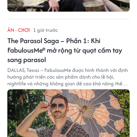
ĂN - CHƠI
1 giờ trước
The Parasol Saga – Phần 1: Khi
FabulousMe® mở rộng từ quạt cầm tay
sang parasol
DALLAS, Texas – FabulousMe được hình thành với định
hướng phát triển các sản phẩm dành cho lễ hội,
nightlife và những không gian đề cao khả năng thể
hiện bản thân. Trong quá trình xây dựng thương hiệu,
quạt cầm tay trở thành dòng sản phẩm tạo được
thành công ban đầu, giúp FabulousMe từng bước mở
rộng mức độ hiện diện trên thị trường.