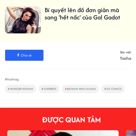
Bí quyết lên đồ đơn giản mà
sang 'hết nấc' của Gal Gadot
Bài viết
Chia sẻ
Yasha
#Hashtag
#
WONDER WOMAN
#
SUPERBOY
#
BATMAN WHO LAUGHS
#
DC COMICS
ĐƯỢC QUAN TÂM