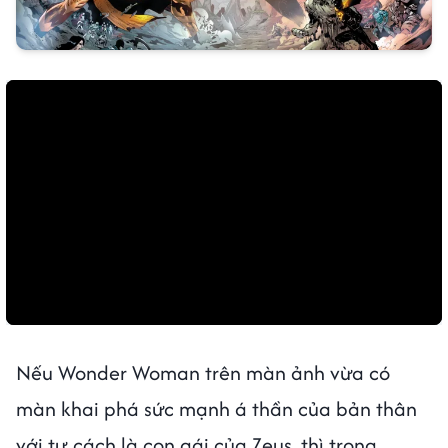
Nếu Wonder Woman trên màn ảnh vừa có
màn khai phá sức mạnh á thần của bản thân
với tư cách là con gái của Zeus, thì trong