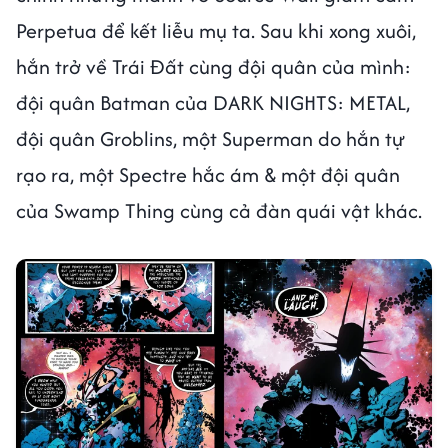
Perpetua để kết liễu mụ ta. Sau khi xong xuôi,
hắn trở về Trái Đất cùng đội quân của mình:
đội quân Batman của DARK NIGHTS: METAL,
đội quân Groblins, một Superman do hắn tự
rạo ra, một Spectre hắc ám & một đội quân
của Swamp Thing cùng cả đàn quái vật khác.