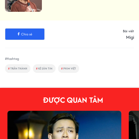
Bài viết
Chia sẻ
Migi
#Hashtag
#
TRẤN THÀNH
#
KẺ SĂN TIN
#
PHIM VIỆT
ĐƯỢC QUAN TÂM