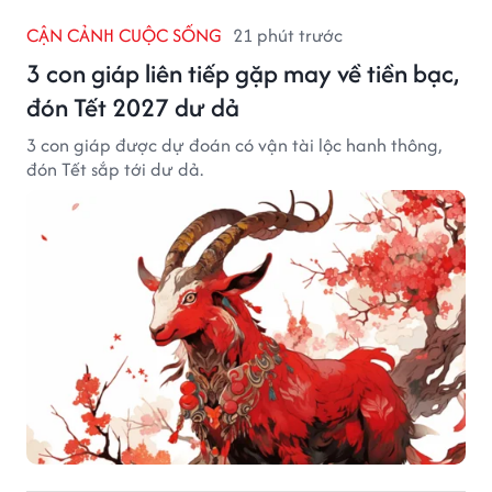
CẬN CẢNH CUỘC SỐNG
21 phút trước
3 con giáp liên tiếp gặp may về tiền bạc,
đón Tết 2027 dư dả
3 con giáp được dự đoán có vận tài lộc hanh thông,
đón Tết sắp tới dư dả.