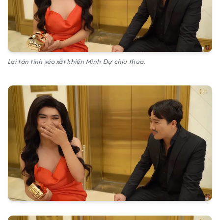
Lại tán tỉnh xéo xắt khiến Minh Dự chịu thua.