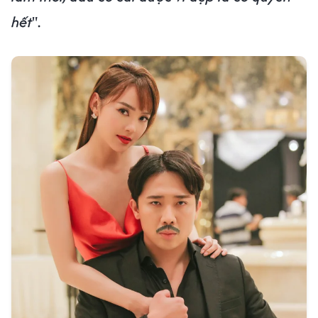
hết
".