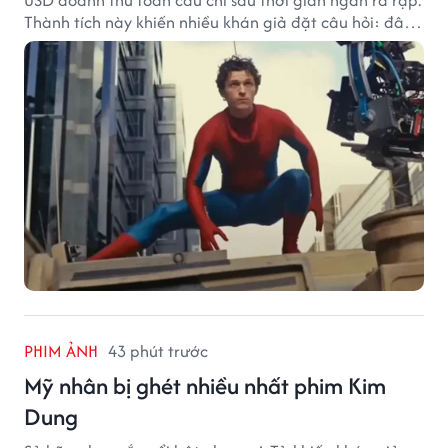
USD doanh thu toàn cầu chỉ sau thời gian ngắn ra rạp.
Thành tích này khiến nhiều khán giả đặt câu hỏi: đâu
sẽ là cột mốc tiếp theo của Người Nhện?
PHIM ẢNH
43 phút trước
Mỹ nhân bị ghét nhiều nhất phim Kim
Dung