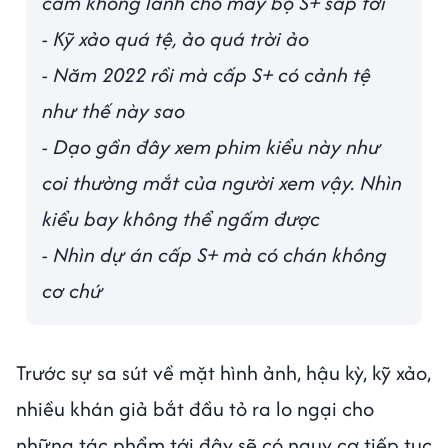
cảm không lành cho mấy bộ S+ sắp tới
- Kỹ xảo quá tệ, ảo quá trời ảo
- Năm 2022 rồi mà cấp S+ có cảnh tệ
như thế này sao
- Dạo gần đây xem phim kiểu này như
coi thường mắt của người xem vậy. Nhìn
kiểu bay không thể ngấm được
- Nhìn dự án cấp S+ mà có chán không
cơ chứ
Trước sự sa sút về mặt hình ảnh, hậu kỳ, kỹ xảo,
nhiều khán giả bắt đầu tỏ ra lo ngại cho
những tác phẩm tới đây sẽ có nguy cơ tiếp tục