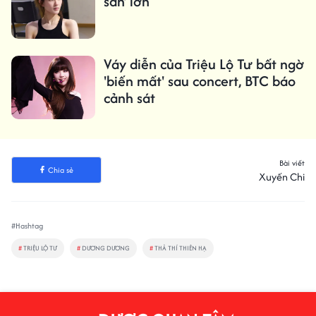
sản' lớn
Váy diễn của Triệu Lộ Tư bất ngờ
'biến mất' sau concert, BTC báo
cảnh sát
Bài viết
Chia sẻ
Xuyến Chi
#Hashtag
#
TRIỆU LỘ TƯ
#
DƯƠNG DƯƠNG
#
THẢ THÍ THIÊN HẠ