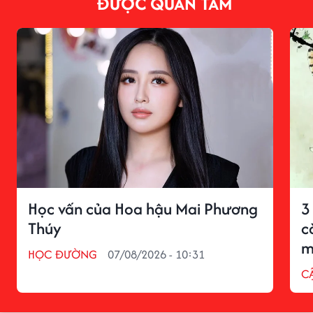
ĐƯỢC QUAN TÂM
Học vấn của Hoa hậu Mai Phương
3
Thúy
c
m
HỌC ĐƯỜNG
07/08/2026 - 10:31
C