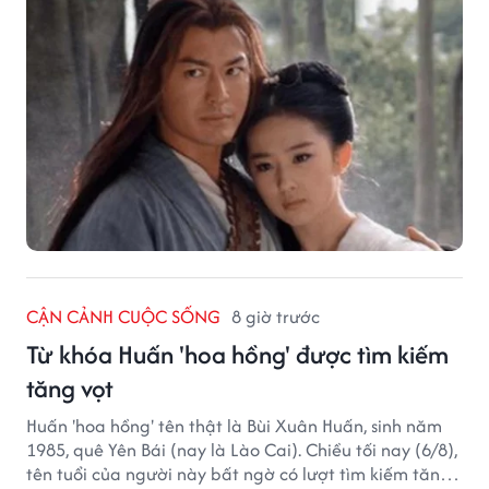
CẬN CẢNH CUỘC SỐNG
8 giờ trước
Từ khóa Huấn 'hoa hồng' được tìm kiếm
tăng vọt
Huấn 'hoa hồng' tên thật là Bùi Xuân Huấn, sinh năm
1985, quê Yên Bái (nay là Lào Cai). Chiều tối nay (6/8),
tên tuổi của người này bất ngờ có lượt tìm kiếm tăng