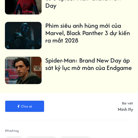
Day
Phim siêu anh hùng mới của
Marvel, Black Panther 3 dự kiến ​​
ra mắt 2028
Spider-Man: Brand New Day áp
sát kỷ lục mở màn của Endgame
Bài viết
Chia sẻ
Minh Hy
#Hashtag