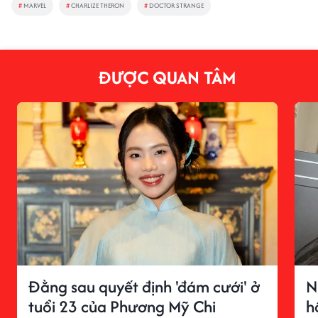
#
MARVEL
#
CHARLIZE THERON
#
DOCTOR STRANGE
ĐƯỢC QUAN TÂM
Đằng sau quyết định 'đám cưới' ở
N
tuổi 23 của Phương Mỹ Chi
h