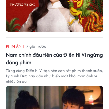
PHIM ẢNH
7 giờ trước
Nam chính đầu tiên của Điền Hi Vi ngừng
đóng phim
Từng cùng Điền Hi Vi tạo nên cơn sốt phim thanh xuân,
Lý Minh Đức nay gần như biến mất khỏi màn ảnh vì
nhiều ồn ào.