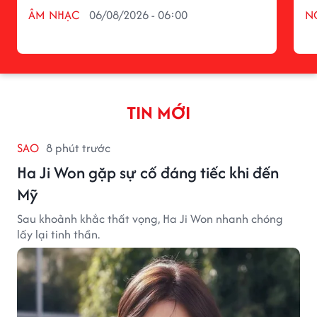
ÂM NHẠC
06/08/2026 - 06:00
N
TIN MỚI
SAO
8 phút trước
Ha Ji Won gặp sự cố đáng tiếc khi đến
Mỹ
Sau khoảnh khắc thất vọng, Ha Ji Won nhanh chóng
lấy lại tinh thần.