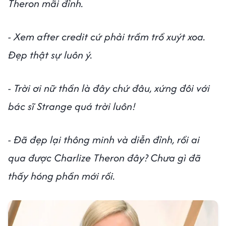
Theron mãi đỉnh.
- Xem after credit cứ phải trầm trồ xuýt xoa.
Đẹp thật sự luôn ý.
- Trời ơi nữ thần là đây chứ đâu, xứng đôi với
bác sĩ Strange quá trời luôn!
- Đã đẹp lại thông minh và diễn đỉnh, rồi ai
qua được Charlize Theron đây? Chưa gì đã
thấy hóng phần mới rồi.