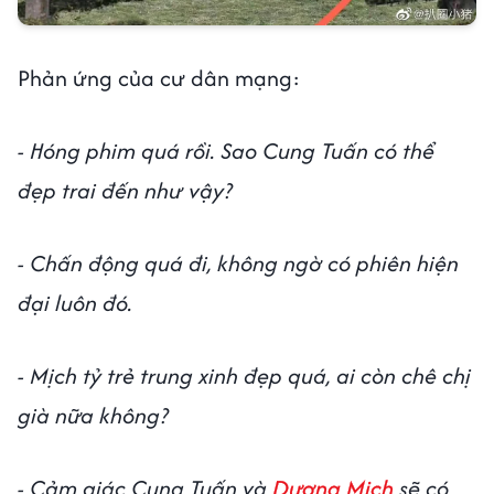
Phản ứng của cư dân mạng:
- Hóng phim quá rồi. Sao Cung Tuấn có thể
đẹp trai đến như vậy?
- Chấn động quá đi, không ngờ có phiên hiện
đại luôn đó.
- Mịch tỷ trẻ trung xinh đẹp quá, ai còn chê chị
già nữa không?
- Cảm giác Cung Tuấn và
Dương Mịch
sẽ có