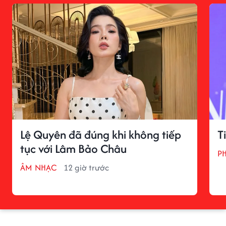
Lệ Quyên đã đúng khi không tiếp
T
tục với Lâm Bảo Châu
P
ÂM NHẠC
12 giờ trước