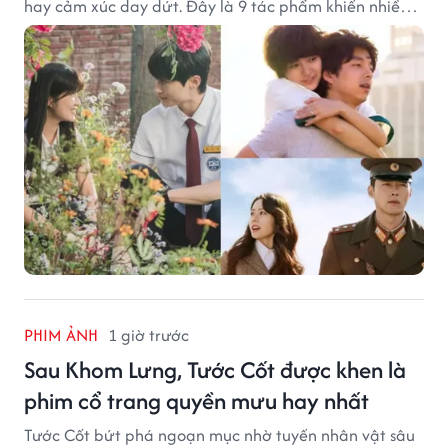
hay cảm xúc day dứt. Đây là 9 tác phẩm khiến nhiều
khán giả ước có thể trải nghiệm lại từ đầu.
PHIM ẢNH
1 giờ trước
Sau Khom Lưng, Tước Cốt được khen là
phim cổ trang quyền mưu hay nhất
Tước Cốt bứt phá ngoạn mục nhờ tuyến nhân vật sâu