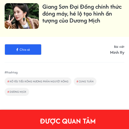
Giang Sơn Đại Đồng chính thức
đóng máy, hé lộ tạo hình ấn
tượng của Dương Mịch
Bài viết
Chia sẻ
Minh Hy
#Hashtag
#
HỒ YÊU TIỂU HỒNG NƯƠNG PHẦN NGUYỆT HỒNG
#
CUNG TUẤN
#
DƯƠNG MỊCH
ĐƯỢC QUAN TÂM