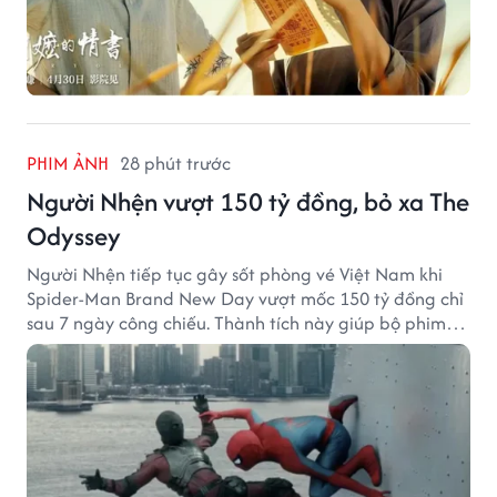
PHIM ẢNH
28 phút trước
Người Nhện vượt 150 tỷ đồng, bỏ xa The
Odyssey
Người Nhện tiếp tục gây sốt phòng vé Việt Nam khi
Spider-Man Brand New Day vượt mốc 150 tỷ đồng chỉ
sau 7 ngày công chiếu. Thành tích này giúp bộ phim
của Tom Holland tạo khoảng cách đáng kể với The
Odyssey trên đường đua doanh thu.