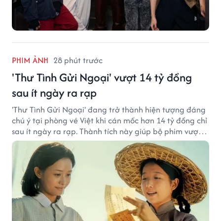
PHIM ẢNH
28 phút trước
'Thư Tình Gửi Ngoại' vượt 14 tỷ đồng
sau ít ngày ra rạp
'Thư Tình Gửi Ngoại' đang trở thành hiện tượng đáng
chú ý tại phòng vé Việt khi cán mốc hơn 14 tỷ đồng chỉ
sau ít ngày ra rạp. Thành tích này giúp bộ phim vượt
kỳ vọng ban đầu và duy trì sức hút giữa cuộc cạnh
tranh của nhiều tác phẩm lớn.