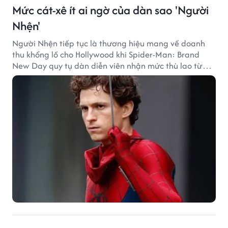
Mức cát-xê ít ai ngờ của dàn sao 'Người
Nhện'
Người Nhện tiếp tục là thương hiệu mang về doanh
thu khổng lồ cho Hollywood khi Spider-Man: Brand
New Day quy tụ dàn diễn viên nhận mức thù lao từ
hàng chục đến hàng trăm tỷ đồng. Thành công phòng
vé của bộ phim cũng giúp nhiều ngôi sao sở hữu khoản
thu nhập đáng mơ ước.