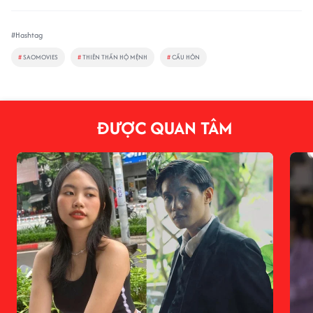
#Hashtag
#
SAOMOVIES
#
THIÊN THẦN HỘ MỆNH
#
CẦU HÔN
ĐƯỢC QUAN TÂM