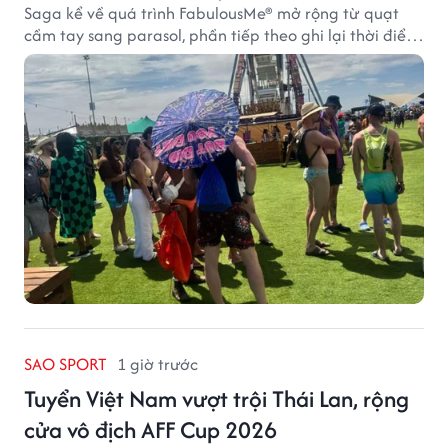
Saga kể về quá trình FabulousMe® mở rộng từ quạt
cầm tay sang parasol, phần tiếp theo ghi lại thời điểm
sản phẩm được thị trường đón nhận và dần vượt khỏi
công năng che nắng thông thường.
SAO SPORT
1 giờ trước
Tuyển Việt Nam vượt trội Thái Lan, rộng
cửa vô địch AFF Cup 2026