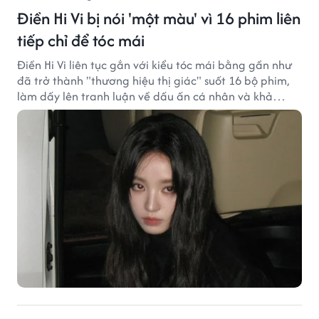
Điền Hi Vi bị nói 'một màu' vì 16 phim liên
tiếp chỉ để tóc mái
Điền Hi Vi liên tục gắn với kiểu tóc mái bằng gần như
đã trở thành "thương hiệu thị giác" suốt 16 bộ phim,
làm dấy lên tranh luận về dấu ấn cá nhân và khả
năng biến hóa trên màn ảnh.