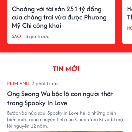
Choáng với tài sản 251 tỷ đồng
H
của chàng trai vừa được Phương
T
Mỹ Chi công khai
H
SAO
8 giờ trước
TIN MỚI
PHIM ẢNH
3 phút trước
Ong Seong Wu bộc lộ con người thật
trong Spooky In Love
Bước vào nửa sau, Spooky in Love hé lộ những diễn
biến mới trong chuyện tình của Cheon Yeo Ri và bí mật
lời nguyền 12 năm.