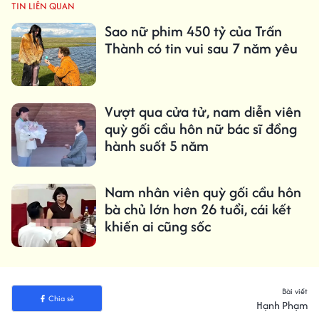
TIN LIÊN QUAN
Sao nữ phim 450 tỷ của Trấn
Thành có tin vui sau 7 năm yêu
Vượt qua cửa tử, nam diễn viên
quỳ gối cầu hôn nữ bác sĩ đồng
hành suốt 5 năm
Nam nhân viên quỳ gối cầu hôn
bà chủ lớn hơn 26 tuổi, cái kết
khiến ai cũng sốc
Bài viết
Chia sẻ
Hạnh Phạm