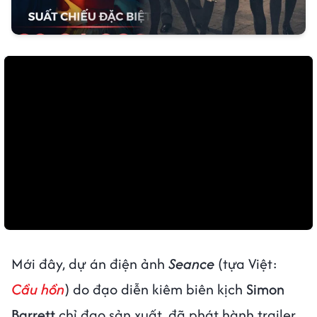
Mới đây, dự án điện ảnh
Seance
(tựa Việt:
Cầu hồn
) do đạo diễn kiêm biên kịch
Simon
Barrett
chỉ đạo sản xuất, đã phát hành trailer