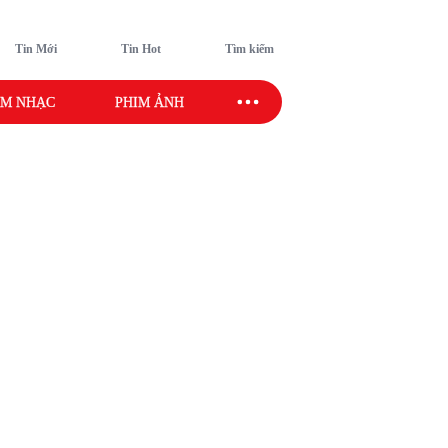
Tin Mới
Tin Hot
Tìm kiếm
M NHẠC
PHIM ẢNH
SAO SPORT