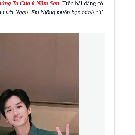
úng Ta Của 8 Năm Sau
. Trên bài đăng cô
n với Ngạn. Em không muốn bọn mình chỉ