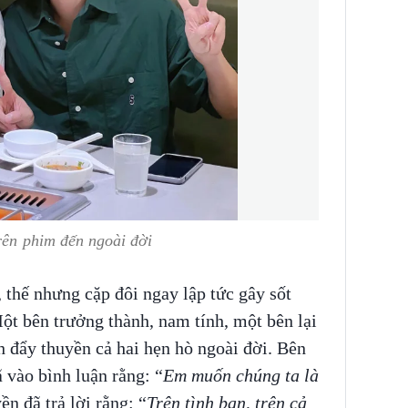
rên phim đến ngoài đời
 thế nhưng cặp đôi ngay lập tức gây sốt
ột bên trưởng thành, nam tính, một bên lại
h đẩy thuyền cả hai hẹn hò ngoài đời. Bên
 vào bình luận rằng: “
Em muốn chúng ta là
n đã trả lời rằng: “
Trên tình bạn, trên cả