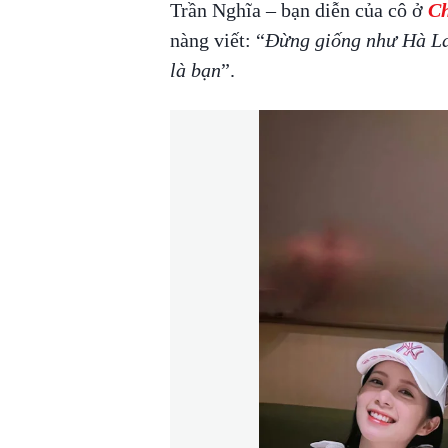
Trần Nghĩa – bạn diễn của cô ở
Ch
nàng viết: “
Đừng giống như Hà La
là bạn
”.