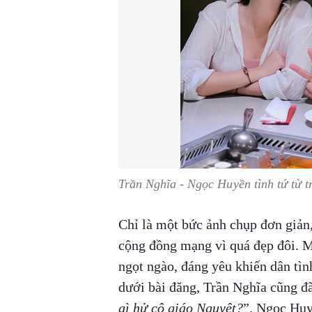
Trần Nghĩa - Ngọc Huyền tình tứ từ t
Chỉ là một bức ảnh chụp đơn giản,
cộng đồng mạng vì quá đẹp đôi. M
ngọt ngào, đáng yêu khiến dân tìn
dưới bài đăng, Trần Nghĩa cũng đã
gì hử cô giáo Nguyệt?
”. Ngọc Huyề