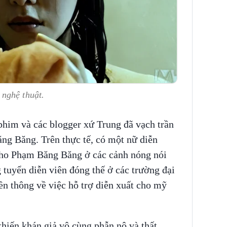
nghệ thuật.
phim và các blogger xứ Trung đã vạch trần
ăng Băng. Trên thực tế, có một nữ diễn
cho Phạm Băng Băng ở các cảnh nóng nói
 tuyển diễn viên đóng thế ở các trường đại
n thông về việc hỗ trợ diễn xuất cho mỹ
iến khán giả vô cùng phẫn nộ và thất