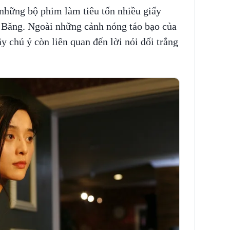
những bộ phim làm tiêu tốn nhiều giấy
Băng. Ngoài những cảnh nóng táo bạo của
y chú ý còn liên quan đến lời nói dối trắng