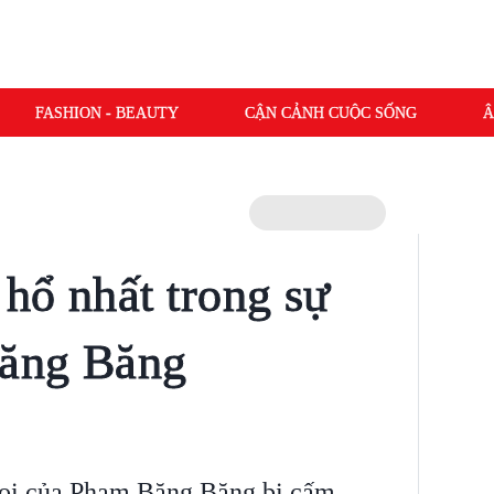
FASHION - BEAUTY
CẬN CẢNH CUỘC SỐNG
Â
hổ nhất trong sự
ăng Băng
hoi của Phạm Băng Băng bị cấm