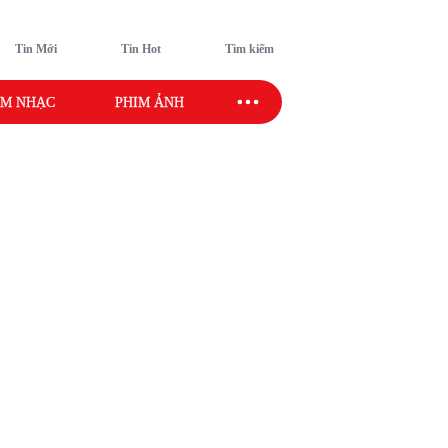
Tin Mới
Tin Hot
Tìm kiếm
M NHẠC
PHIM ẢNH
SAO SPORT