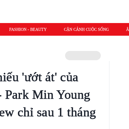
FASHION - BEAUTY
CẬN CẢNH CUỘC SỐNG
Â
ếu 'ướt át' của
- Park Min Young
iew chỉ sau 1 tháng