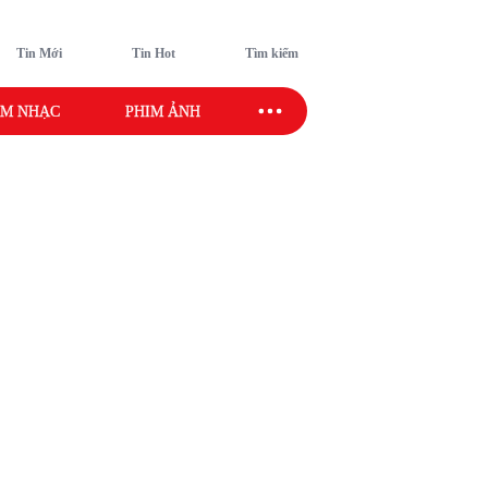
Tin Mới
Tin Hot
Tìm kiếm
M NHẠC
PHIM ẢNH
SAO SPORT