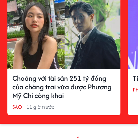
Choáng với tài sản 251 tỷ đồng
T
của chàng trai vừa được Phương
P
Mỹ Chi công khai
SAO
11 giờ trước