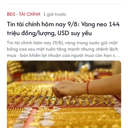
BĐS - TÀI CHÍNH
1 giờ trước
Tin tài chính hôm nay 9/8: Vàng neo 144
triệu đồng/lượng, USD suy yếu
Tin tài chính hôm nay (9/8), vàng trong nước giữ mặt
bằng cao sau một tuần tăng mạnh nhưng chênh lệch
mua - bán khiến lợi nhuận của người mua còn hạn chế,
trong khi USD chịu sức ép sau dữ liệu việc làm Mỹ gây
thất vọng.