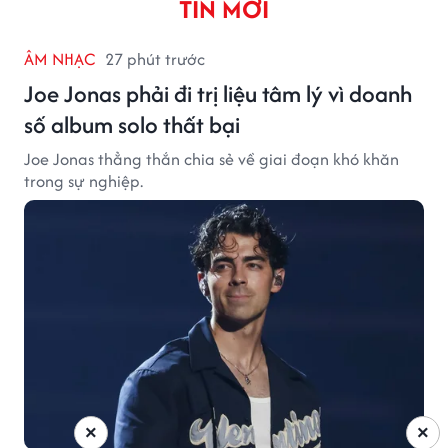
TIN MỚI
ÂM NHẠC
27 phút trước
Joe Jonas phải đi trị liệu tâm lý vì doanh
số album solo thất bại
Joe Jonas thẳng thắn chia sẻ về giai đoạn khó khăn
trong sự nghiệp.
×
×