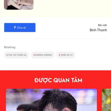
Bài viết
Chia sẻ
Bình Thanh
#Hashtag
#
THẢ THÍ THIÊN HẠ
#
DƯƠNG DƯƠNG
#
TRIỆU LỘ TƯ
ĐƯỢC QUAN TÂM