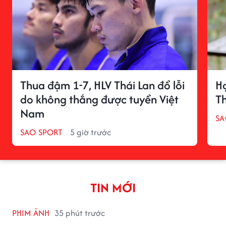
Thua đậm 1-7, HLV Thái Lan đổ lỗi
H
do không thắng được tuyển Việt
Th
Nam
S
SAO SPORT
5 giờ trước
TIN MỚI
PHIM ẢNH
35 phút trước