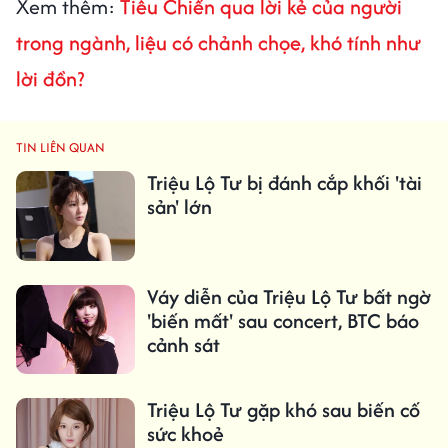
Xem thêm:
Tiêu Chiến qua lời kẻ của người
trong ngành, liệu có chảnh chọe, khó tính như
lời đồn?
TIN LIÊN QUAN
Triệu Lộ Tư bị đánh cắp khối 'tài
sản' lớn
Váy diễn của Triệu Lộ Tư bất ngờ
'biến mất' sau concert, BTC báo
cảnh sát
Triệu Lộ Tư gặp khó sau biến cố
sức khoẻ