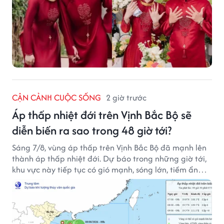
CẬN CẢNH CUỘC SỐNG
2 giờ trước
Áp thấp nhiệt đới trên Vịnh Bắc Bộ sẽ
diễn biến ra sao trong 48 giờ tới?
Sáng 7/8, vùng áp thấp trên Vịnh Bắc Bộ đã mạnh lên
thành áp thấp nhiệt đới. Dự báo trong những giờ tới,
khu vực này tiếp tục có gió mạnh, sóng lớn, tiềm ẩn
nhiều nguy cơ đối với hoạt động của tàu thuyền trên
biển.