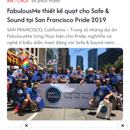
ĂN - CHƠI
44 phút trước
FabulousMe thiết kế quạt cho Safe &
Sound tại San Francisco Pride 2019
SAN FRANCISCO, California – Trong số những dự án
FabulousMe từng thực hiện cho Pride, nightlife và
nghệ sĩ biểu diễn, hoạt động với Safe & Sound năm
2019 mang một bối cảnh khác biệt. Safe & Sound là tổ
chức phi lợi nhuận tại San Francisco hoạt động trong
lĩnh vực phòng ngừa bạo hành trẻ em, hỗ trợ gia đình
và xây dựng môi trường an toàn cho trẻ em.
×
×