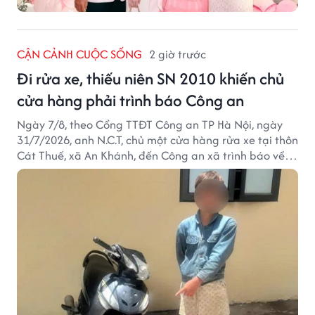
CẬN CẢNH CUỘC SỐNG
2 giờ trước
Đi rửa xe, thiếu niên SN 2010 khiến chủ
cửa hàng phải trình báo Công an
Ngày 7/8, theo Cổng TTĐT Công an TP Hà Nội, ngày
31/7/2026, anh N.C.T, chủ một cửa hàng rửa xe tại thôn
Cát Thuế, xã An Khánh, đến Công an xã trình báo về
việc bị mất trộm chiếc xe máy Honda Wave. Trong cốp
xe còn có nhiều giấy tờ cá nhân và khoảng 1,2 triệu
đồng tiền mặt.