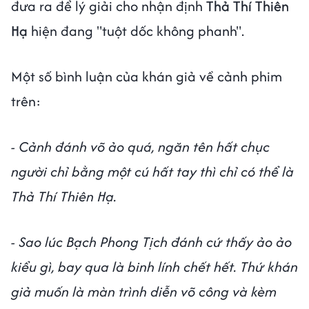
đưa ra để lý giải cho nhận định
Thả Thí Thiên
Hạ
hiện đang "tuột dốc không phanh".
Một số bình luận của khán giả về cảnh phim
trên:
- Cảnh đánh võ ảo quá, ngăn tên hất chục
người chỉ bằng một cú hất tay thì chỉ có thể là
Thả Thí Thiên Hạ.
- Sao lúc Bạch Phong Tịch đánh cứ thấy ảo ảo
kiểu gì, bay qua là binh lính chết hết. Thứ khán
giả muốn là màn trình diễn võ công và kèm