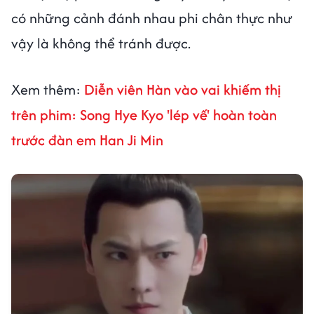
có những cảnh đánh nhau phi chân thực như
vậy là không thể tránh được.
Xem thêm:
Diễn viên Hàn vào vai khiếm thị
trên phim: Song Hye Kyo 'lép vế' hoàn toàn
trước đàn em Han Ji Min