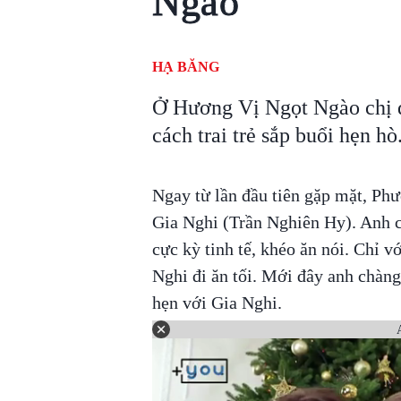
Ngào
HẠ BĂNG
Ở Hương Vị Ngọt Ngào chị 
cách trai trẻ sắp buổi hẹn hò
Ngay từ lần đầu tiên gặp mặt, Phư
Gia Nghi (Trần Nghiên Hy). Anh c
cực kỳ tinh tế, khéo ăn nói. Chỉ 
Nghi đi ăn tối. Mới đây anh chàng 
hẹn với Gia Nghi.