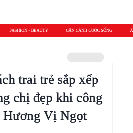
FASHION - BEAUTY
CẬN CẢNH CUỘC SỐNG
Â
ch trai trẻ sắp xếp
ng chị đẹp khi công
 ở Hương Vị Ngọt