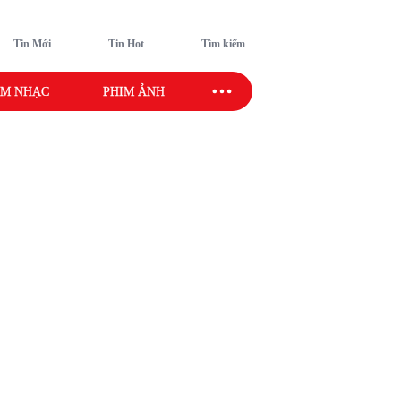
Tin Mới
Tin Hot
Tìm kiếm
M NHẠC
PHIM ẢNH
SAO SPORT