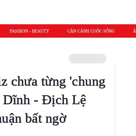
FASHION - BEAUTY
CẬN CẢNH CUỘC SỐNG
Â
z chưa từng 'chung
ệ Dĩnh - Địch Lệ
huận bất ngờ