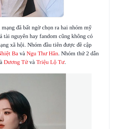
n mạng đã bất ngờ chọn ra hai nhóm mỹ
ả tài nguyên hay fandom cũng không có
mạng xã hội. Nhóm đầu tiên được đề cập
Nhiệt Ba
và
Ngu Thư Hân
. Nhóm thứ 2 dẫn
là
Dương Tử
và
Triệu Lộ Tư
.