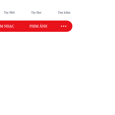
Tin Mới
Tin Hot
Tìm kiếm
M NHẠC
PHIM ẢNH
SAO SPORT