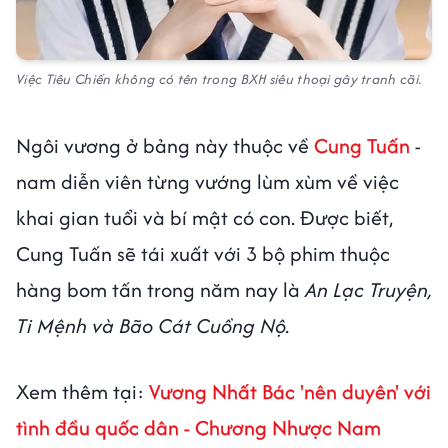
Việc Tiêu Chiến không có tên trong BXH siêu thoại gây tranh cãi.
Ngôi vương ở bảng này thuộc về
Cung Tuấn
-
nam diễn viên từng vướng lùm xùm về việc
khai gian tuổi và bí mật có con. Được biết,
Cung Tuấn sẽ tái xuất với 3 bộ phim thuộc
hàng bom tấn trong năm nay là
An Lạc Truyện,
Ti Mệnh và Bão Cát Cuồng Nộ.
Xem thêm tại:
Vương Nhất Bác 'nên duyên' với
tình đầu quốc dân - Chương Nhược Nam