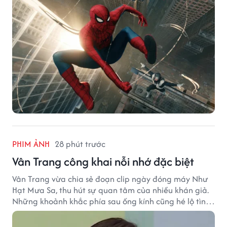
PHIM ẢNH
28 phút trước
Vân Trang công khai nỗi nhớ đặc biệt
Vân Trang vừa chia sẻ đoạn clip ngày đóng máy Như
Hạt Mưa Sa, thu hút sự quan tâm của nhiều khán giả.
Những khoảnh khắc phía sau ống kính cũng hé lộ tình
cảm đặc biệt mà nữ diễn viên dành cho ê-kíp bộ phim.