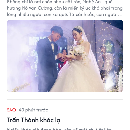
Không chỉ là nơi chôn nhau cắt rốn, Nghệ An - quê
hương Hồ Văn Cường, còn là miền ký ức khó phai trong
lòng nhiều người con xa quê. Từ cảnh sắc, con người
đến hương vị quê nhà, tất cả đều trở thành những
điều khiến họ luôn mong ngày trở về.
SAO
40 phút trước
Trấn Thành khác lạ
Nhiều khán giả đang bàn luận về một chi tiết liên