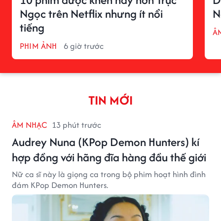
Ngọc trên Netflix nhưng ít nổi
N
tiếng
Â
PHIM ẢNH
6 giờ trước
TIN MỚI
ÂM NHẠC
13 phút trước
Audrey Nuna (KPop Demon Hunters) kí
hợp đồng với hãng đĩa hàng đầu thế giới
Nữ ca sĩ này là giọng ca trong bộ phim hoạt hình đình
đám KPop Demon Hunters.