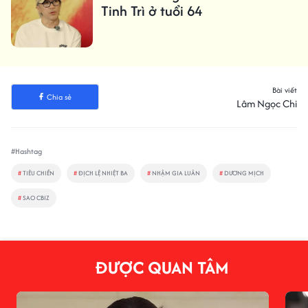
Tinh Trì ở tuổi 64
Bài viết
Chia sẻ
Lâm Ngọc Chi
#Hashtag
#
TIÊU CHIẾN
#
ĐỊCH LỆ NHIỆT BA
#
NHẬM GIA LUÂN
#
DƯƠNG MỊCH
#
SAO CBIZ
ĐƯỢC QUAN TÂM