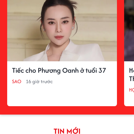
Tiếc cho Phương Oanh ở tuổi 37
H
T
SAO
16 giờ trước
H
TIN MỚI