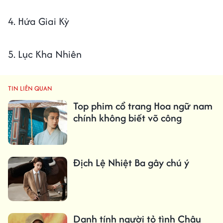
4. Hứa Giai Kỳ
5. Lục Kha Nhiên
TIN LIÊN QUAN
Top phim cổ trang Hoa ngữ nam
chính không biết võ công
Địch Lệ Nhiệt Ba gây chú ý
Danh tính người tỏ tình Châu