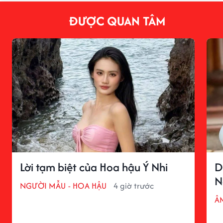
ĐƯỢC QUAN TÂM
Lời tạm biệt của Hoa hậu Ý Nhi
D
N
NGƯỜI MẪU - HOA HẬU
4 giờ trước
Â