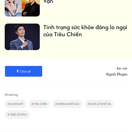
Vận
Tình trạng sức khỏe đáng lo ngại
của Tiêu Chiến
Bài viết
Chia sẻ
Hạnh Phạm
#Hashtag
#
SAOCHART
#
TIÊU CHIẾN
#
VƯƠNG NHẤT BÁC
#
ĐỊCH LỆ NHIỆT BA
#
TRIỆU LỆ DĨNH