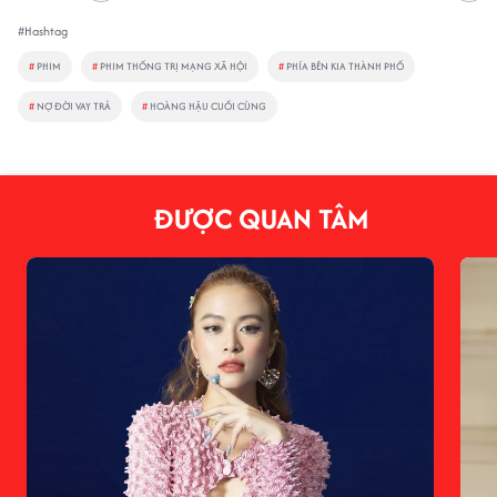
#Hashtag
#
PHIM
#
PHIM THỐNG TRỊ MẠNG XÃ HỘI
#
PHÍA BÊN KIA THÀNH PHỐ
#
NỢ ĐỜI VAY TRẢ
#
HOÀNG HẬU CUỐI CÙNG
ĐƯỢC QUAN TÂM