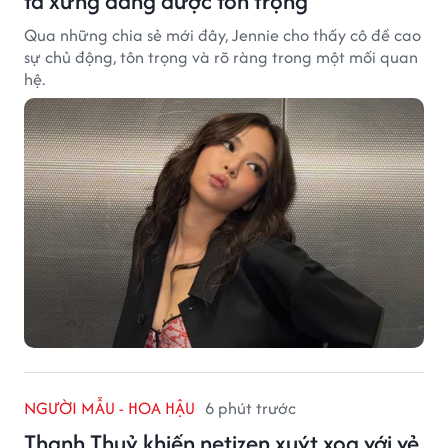
ta xứng đáng được tôn trọng'
Qua những chia sẻ mới đây, Jennie cho thấy cô đề cao
sự chủ động, tôn trọng và rõ ràng trong một mối quan
hệ.
NGƯỜI MẪU - HOA HẬU
6 phút trước
Thanh Thuỷ khiến netizen xuýt xoa với vẻ