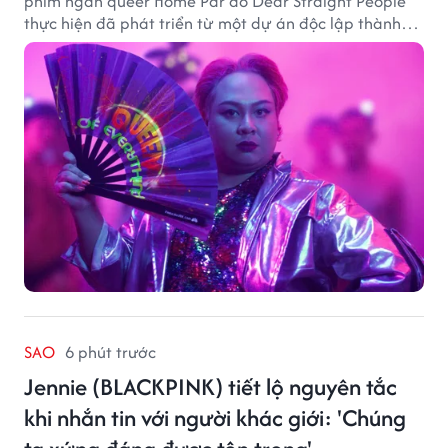
phim ngắn queer Home Par do Dear Straight People
thực hiện đã phát triển từ một dự án độc lập thành
tác phẩm tiếp cận khán giả quốc tế thông qua nền
tảng LGBTQ+ GagaOOLala. FabulousMe tham gia với
vai trò nhà tài trợ chính thức, trong khi nhà sáng lập
Lan Vu đảm nhiệm vị trí executive producer.
SAO
6 phút trước
Jennie (BLACKPINK) tiết lộ nguyên tắc
khi nhắn tin với người khác giới: 'Chúng