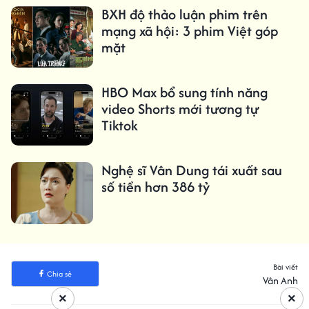
BXH độ thảo luận phim trên
mạng xã hội: 3 phim Việt góp
mặt
HBO Max bổ sung tính năng
video Shorts mới tương tự
Tiktok
Nghệ sĩ Vân Dung tái xuất sau
số tiền hơn 386 tỷ
Bài viết
Chia sẻ
Vân Anh
×
×