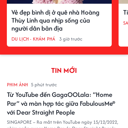
Vẻ đẹp bình dị ở quê nhà Hoàng
T
Thùy Linh qua nhịp sống của
S
người dân bản địa
DU LỊCH - KHÁM PHÁ
3 giờ trước
TIN MỚI
PHIM ẢNH
5 phút trước
Từ YouTube đến GagaOOLala: “Home
Par” và màn hợp tác giữa FabulousMe®
với Dear Straight People
SINGAPORE – Ra mắt trên YouTube ngày 15/12/2022,