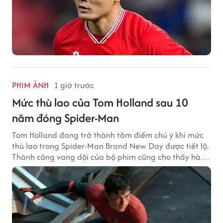
PHIM ẢNH
1 giờ trước
Mức thù lao của Tom Holland sau 10
năm đóng Spider-Man
Tom Holland đang trở thành tâm điểm chú ý khi mức
thù lao trong Spider-Man Brand New Day được tiết lộ.
Thành công vang dội của bộ phim cũng cho thấy hành
trình thăng hạng đáng chú ý của nam diễn viên sau
một thập kỷ gắn bó với vai Người Nhện.