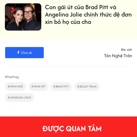
Con gái út của Brad Pitt và
Angelina Jolie chính thức đệ đơn
xin bỏ họ của cha
Bài viết
Chia sẻ
Tôn Nghệ Trân
#Hashtag
#
PHIM MỚI
#
PHIM MỸ
#
BRAD PITT
#
BULLET TRAIN
#
ANGELINA JOLIE
ĐƯỢC QUAN TÂM