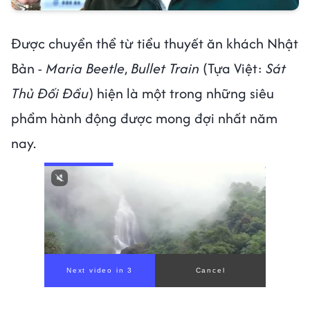
Được chuyển thể từ tiểu thuyết ăn khách Nhật
Bản -
Maria Beetle
,
Bullet Train
(Tựa Việt:
Sát
Thủ Đối Đầu
) hiện là một trong những siêu
phẩm hành động được mong đợi nhất năm
nay.
Next video in 1
Cancel