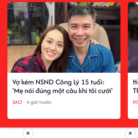
Vợ kém NSND Công Lý 15 tuổi:
H
'Mẹ nói đúng một câu khi tôi cưới'
T
SAO
4 giờ trước
H
×
×