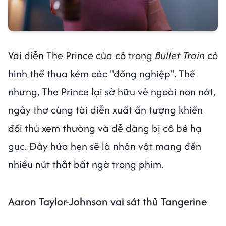
Vai diễn The Prince của cô trong
Bullet Train
có
hình thể thua kém các "đồng nghiệp". Thế
nhưng, The Prince lại sở hữu vẻ ngoài non nớt,
ngây thơ cùng tài diễn xuất ấn tượng khiến
đối thủ xem thường và dễ dàng bị cô bé hạ
gục. Đây hứa hẹn sẽ là nhân vật mang đến
nhiều nút thắt bất ngờ trong phim.
Aaron Taylor-Johnson vai sát thủ Tangerine