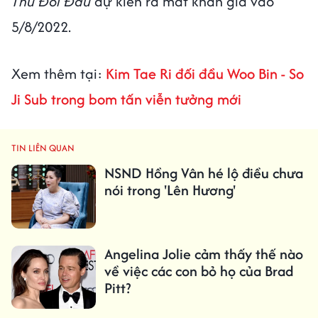
Thủ Đối Đầu
dự kiến ra mắt khán giả vào
5/8/2022.
Xem thêm tại:
Kim Tae Ri đối đầu Woo Bin - So
Ji Sub trong bom tấn viễn tưởng mới
TIN LIÊN QUAN
NSND Hồng Vân hé lộ điều chưa
nói trong 'Lên Hương'
Angelina Jolie cảm thấy thế nào
về việc các con bỏ họ của Brad
Pitt?