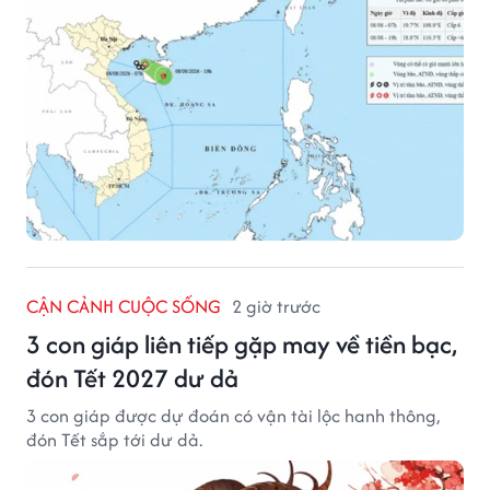
CẬN CẢNH CUỘC SỐNG
2 giờ trước
3 con giáp liên tiếp gặp may về tiền bạc,
đón Tết 2027 dư dả
3 con giáp được dự đoán có vận tài lộc hanh thông,
đón Tết sắp tới dư dả.