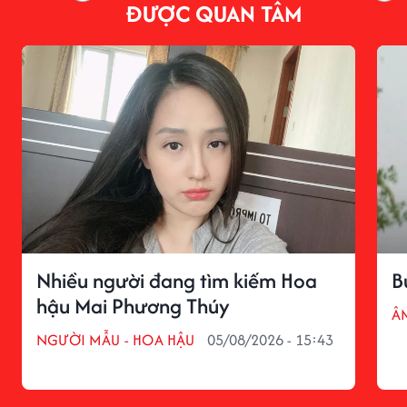
ĐƯỢC QUAN TÂM
Nhiều người đang tìm kiếm Hoa
B
hậu Mai Phương Thúy
Â
NGƯỜI MẪU - HOA HẬU
05/08/2026 - 15:43