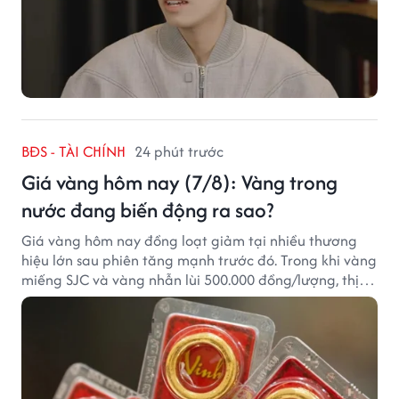
BĐS - TÀI CHÍNH
24 phút trước
Giá vàng hôm nay (7/8): Vàng trong
nước đang biến động ra sao?
Giá vàng hôm nay đồng loạt giảm tại nhiều thương
hiệu lớn sau phiên tăng mạnh trước đó. Trong khi vàng
miếng SJC và vàng nhẫn lùi 500.000 đồng/lượng, thị
trường vẫn duy trì mặt bằng giá cao, với sự chênh
lệch đáng kể giữa các doanh nghiệp.