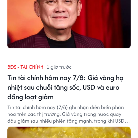
BĐS - TÀI CHÍNH
1 giờ trước
Tin tài chính hôm nay 7/8: Giá vàng hạ
nhiệt sau chuỗi tăng sốc, USD và euro
đồng loạt giảm
Tin tài chính hôm nay (7/8) ghi nhận diễn biến phân
hóa trên các thị trường. Giá vàng trong nước quay
đầu giảm sau nhiều phiên tăng mạnh, trong khi USD
tại ngân hàng tiếp tục suy yếu dù tỷ giá trung tâm lập
đỉnh mới.