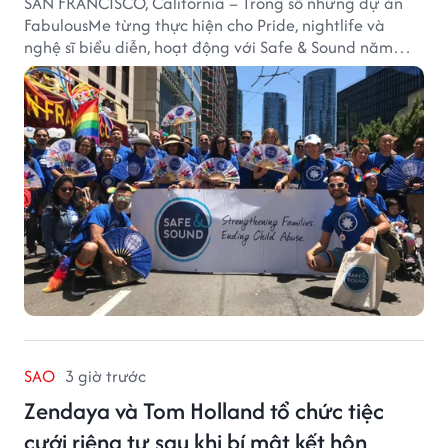
SAN FRANCISCO, California – Trong số những dự án
FabulousMe từng thực hiện cho Pride, nightlife và
nghệ sĩ biểu diễn, hoạt động với Safe & Sound năm
2019 mang một bối cảnh khác biệt. Safe & Sound là tổ
chức phi lợi nhuận tại San Francisco hoạt động trong
lĩnh vực phòng ngừa bạo hành trẻ em, hỗ trợ gia đình
và xây dựng môi trường an toàn cho trẻ em.
SAO
3 giờ trước
Zendaya và Tom Holland tổ chức tiệc
cưới riêng tư sau khi bí mật kết hôn