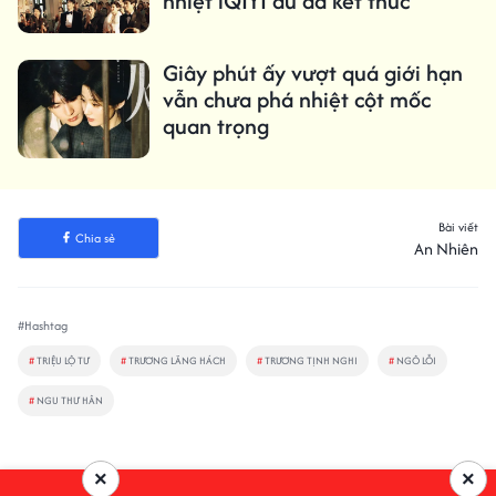
nhiệt iQIYI dù đã kết thúc
Giây phút ấy vượt quá giới hạn
vẫn chưa phá nhiệt cột mốc
quan trọng
Bài viết
Chia sẻ
An Nhiên
#Hashtag
#
TRIỆU LỘ TƯ
#
TRƯƠNG LĂNG HÁCH
#
TRƯƠNG TỊNH NGHI
#
NGÔ LỖI
#
NGU THƯ HÂN
×
×