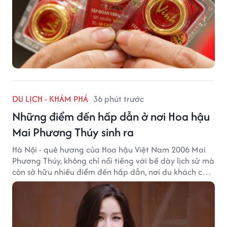
DU LỊCH - KHÁM PHÁ
36 phút trước
Những điểm đến hấp dẫn ở nơi Hoa hậu
Mai Phương Thúy sinh ra
Hà Nội - quê hương của Hoa hậu Việt Nam 2006 Mai
Phương Thúy, không chỉ nổi tiếng với bề dày lịch sử mà
còn sở hữu nhiều điểm đến hấp dẫn, nơi du khách có
thể cảm nhận trọn vẹn vẻ đẹp cổ kính xen lẫn nhịp
sống hiện đại của Thủ đô.