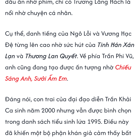
dấu ấn nhờ phim, chỉ có Trương Lăng Hách là
nổi nhờ chuyện cá nhân.
Cụ thể, danh tiếng của Ngô Lỗi và Vương Hạc
Đệ từng lên cao nhờ sức hút của
Tinh Hán Xán
Lạn
và
Thương Lan Quyết
. Về phía Trần Phi Vũ,
anh cũng đang tạo được ấn tượng nhờ
Chiếu
Sáng Anh, Sưởi Ấm Em
.
Đáng nói, con trai của đại đạo diễn Trần Khải
Ca sinh năm 2000 nhưng vẫn được bình chọn
trong danh sách tiểu sinh lứa 1995. Điều này
đã khiến một bộ phận khán giả cảm thấy bất