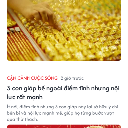
CẬN CẢNH CUỘC SỐNG
2 giờ trước
3 con giáp bề ngoài điềm tĩnh nhưng nội
lực rất mạnh
Ít nói, điềm tĩnh nhưng 3 con giáp này lại sở hữu ý chí
bền bỉ và nội lực mạnh mẽ, giúp họ từng bước vượt
qua thử thách.