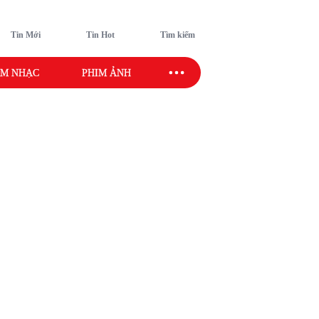
Tin Mới
Tin Hot
Tìm kiếm
M NHẠC
PHIM ẢNH
SAO SPORT