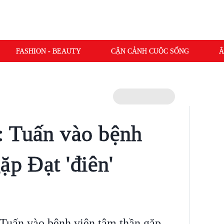
FASHION - BEAUTY
CẬN CẢNH CUỘC SỐNG
Â
: Tuấn vào bệnh
ặp Đạt 'điên'
 Tuấn vào bệnh viện tâm thần gặp