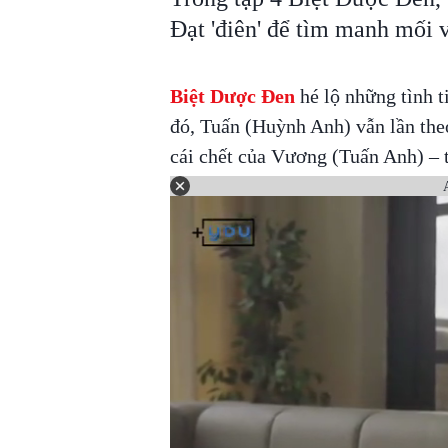
Đạt 'điên' để tìm manh mối v
Biệt Dược Đen
hé lộ những tình t
đó, Tuấn (Huỳnh Anh) vẫn lần th
cái chết của Vương (Tuấn Anh) – t