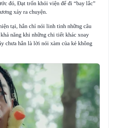
ớc đó, Đạt trốn khỏi viện để đi “bay lắc”
ương xảy ra chuyện.
hiện tại, hắn chỉ nói linh tinh những câu
khả năng khi những chi tiết khác xoay
ây chưa hẳn là lời nói xàm của kẻ không