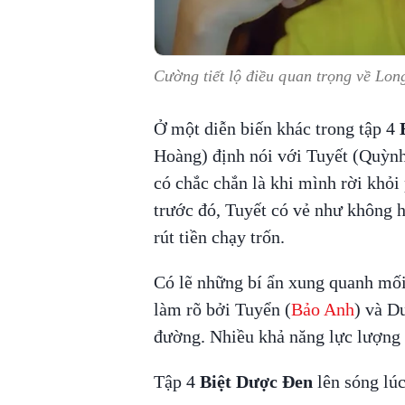
Cường tiết lộ điều quan trọng về Lon
Ở một diễn biến khác trong tập 4
Hoàng) định nói với Tuyết (Quỳnh
có chắc chắn là khi mình rời khỏ
trước đó, Tuyết có vẻ như không h
rút tiền chạy trốn.
Có lẽ những bí ẩn xung quanh mố
làm rõ bởi Tuyển (
Bảo Anh
) và D
đường. Nhiều khả năng lực lượng 
Tập 4
Biệt Dược Đen
lên sóng lú