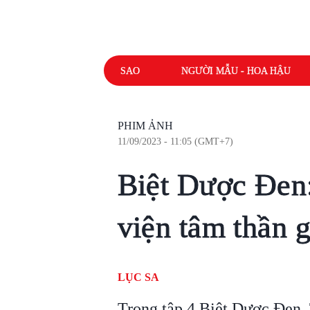
SAO
NGƯỜI MẪU - HOA HẬU
PHIM ẢNH
11/09/2023 - 11:05 (GMT+7)
Biệt Dược Đen
viện tâm thần g
LỤC SA
Trong tập 4 Biệt Dược Đen,