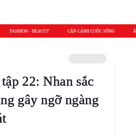
FASHION - BEAUTY
CẬN CẢNH CUỘC SỐNG
Â
tập 22: Nhan sắc
ạng gây ngỡ ngàng
át