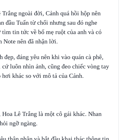
ê Trắng ngoài đời, Cảnh quá hồi hộp nên
n đầu Tuấn từ chối nhưng sau đó nghe
tìm tin tức về bố mẹ ruột của anh và có
h Note nên đã nhận lời.
h đẹp, đáng yêu nên khi vào quán cà phê,
 cứ luôn nhìn ảnh, cũng đeo chiếc vòng tay
 hơi khác so với mô tả của Cảnh.
.
 Hoa Lê Trắng là một cô gái khác. Nhan
khỏi ngỡ ngàng.
ệu thân phận và bắt đầu khai thác thông tin