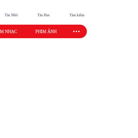
Tin Mới
Tin Hot
Tìm kiếm
M NHẠC
PHIM ẢNH
SAO SPORT