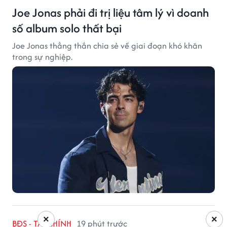
Joe Jonas phải đi trị liệu tâm lý vì doanh
số album solo thất bại
Joe Jonas thẳng thắn chia sẻ về giai đoạn khó khăn
trong sự nghiệp.
×
×
BĐS - TÀI CHÍNH
19 phút trước