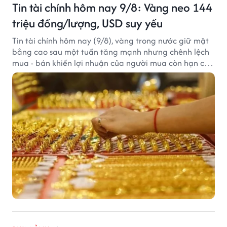
Tin tài chính hôm nay 9/8: Vàng neo 144
triệu đồng/lượng, USD suy yếu
Tin tài chính hôm nay (9/8), vàng trong nước giữ mặt
bằng cao sau một tuần tăng mạnh nhưng chênh lệch
mua - bán khiến lợi nhuận của người mua còn hạn chế,
trong khi USD chịu sức ép sau dữ liệu việc làm Mỹ gây
thất vọng.