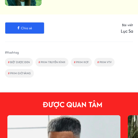
Bài viết
Chia sẻ
Lục Sa
#Hashtag
#
BIỆT DƯỢC ĐEN
#
PHIM TRUYỀN HÌNH
#
PHIM HOT
#
PHIM VTV
#
PHIM GIỜ VÀNG
ĐƯỢC QUAN TÂM